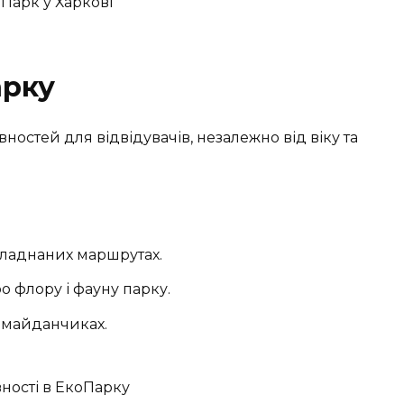
арку
ностей для відвідувачів, незалежно від віку та
ладнаних маршрутах.
ро флору і фауну парку.
 майданчиках.