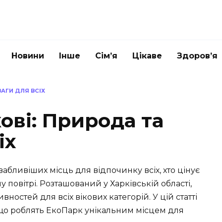
Новини
Інше
Сім’я
Цікаве
Здоров’я
ВАГИ ДЛЯ ВСІХ
ові: Природа та
іх
абливіших місць для відпочинку всіх, хто цінує
у повітрі. Розташований у Харківській області,
вностей для всіх вікових категорій. У цій статті
 що роблять ЕкоПарк унікальним місцем для