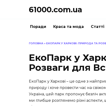
Перейти
61000.com.ua
до
вмісту
Поради
Краса та мода
Статті
ГОЛОВНА
»
ЕКОПАРК У ХАРКОВІ: ПРИРОДА ТА РОЗ
ЕкоПарк у Харк
Розваги для Вс
ЕкоПарк у Харкові – це одне з найприв
природу і хоче провести час на свіжом
Україна, цей парк пропонує безліч акти
ми глибше розглянемо різні аспекти,