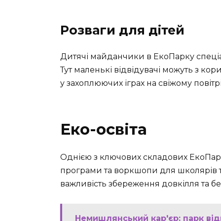
Розваги для дітей
Дитячі майданчики в ЕкоПарку спеціал
Тут маленькі відвідувачі можуть з ко
у захоплюючих іграх на свіжому повітрі
Еко-освіта
Однією з ключових складових ЕкоПарку
програми та воркшопи для школярів та
важливість збереження довкілля та б
Немишлянський кар'єр: парк від