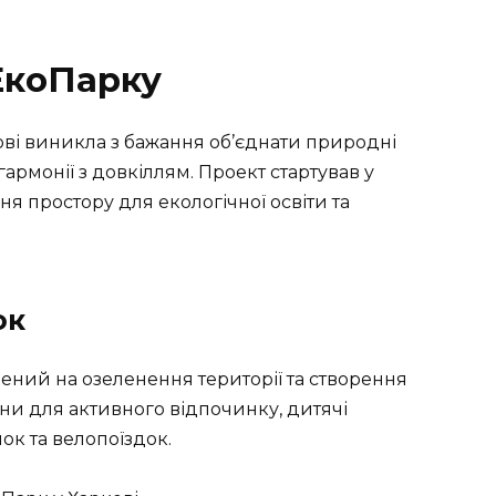
 ЕкоПарку
ові виникла з бажання об’єднати природні
армонії з довкіллям. Проект стартував у
ня простору для екологічної освіти та
ок
лений на озеленення території та створення
ни для активного відпочинку, дитячі
к та велопоїздок.