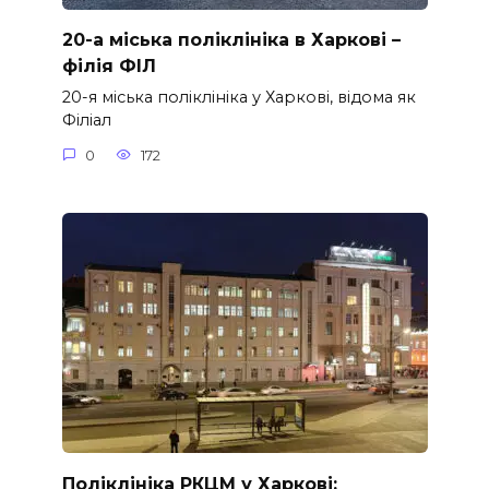
20-а міська поліклініка в Харкові –
філія ФІЛ
20-я міська поліклініка у Харкові, відома як
Філіал
0
172
Поліклініка РКЦМ у Харкові: