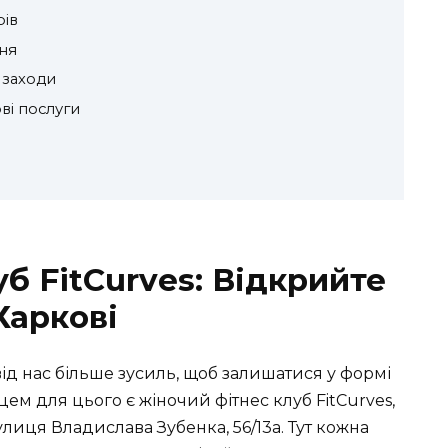
ів
ня
і заходи
ві послуги
б FitCurves: Відкрийте
Харкові
від нас більше зусиль, щоб залишатися у формі
цем для цього є жіночий фітнес клуб FitCurves,
лиця Владислава Зубенка, 56/13а. Тут кожна