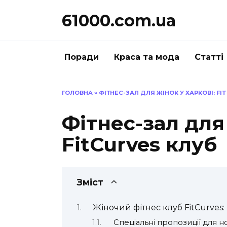
Перейти
61000.com.ua
до
вмісту
Поради
Краса та мода
Статті
ГОЛОВНА
»
ФІТНЕС-ЗАЛ ДЛЯ ЖІНОК У ХАРКОВІ: FI
Фітнес-зал для
FitCurves клуб
Зміст
Жіночий фітнес клуб FitCurves:
Спеціальні пропозиції для н