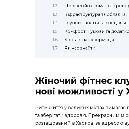
Професійна команда тренер
Інфраструктура та обладнан
Групові заняття та спеціальн
Комфортні умови та додатко
Контактна інформація
Як нас знайти
Жіночий фітнес клу
нові можливості у 
Ритм життя у великих містах вимагає 
та зберігати здоров’я. Прекрасним міс
розташований в Харкові за адресою ву