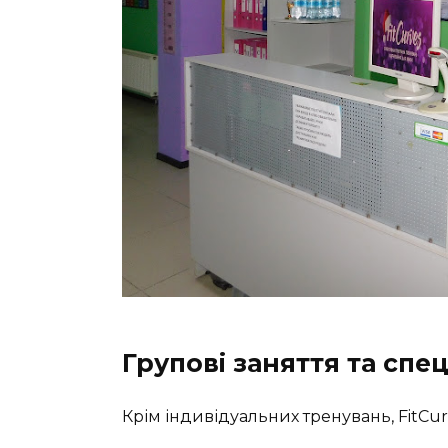
Групові заняття та спе
Крім індивідуальних тренувань, FitCu