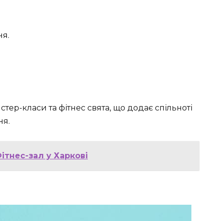
ня.
тер-класи та фітнес свята, що додає спільноті
ня.
тнес-зал у Харкові