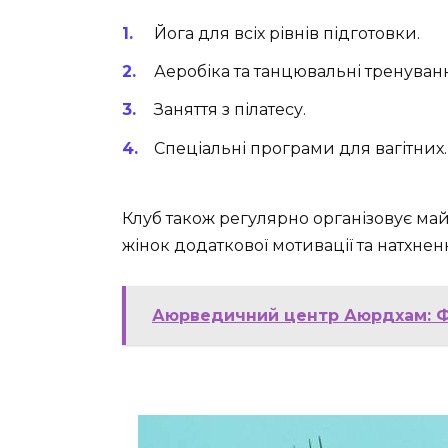
Йога для всіх рівнів підготовки.
Аеробіка та танцювальні тренуван
Заняття з пілатесу.
Спеціальні програми для вагітних.
Клуб також регулярно організовує майс
жінок додаткової мотивації та натхнен
Аюрведичний центр Аюрдхам: Фі