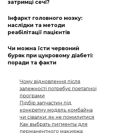
затримці сечі?
Інфаркт головного мозку:
наслідки та методи
реабілітації пацієнтів
Чи можна їсти червоний
буряк при цукровому діабеті:
поради та факти
Чому відновлення після
залежності потребує поетапної
програми
Підбір запчастин під
конкретну модель комбайна
чи сівалки: як не помилитися
Как выбрать пигменты для
перманентного макияжа: