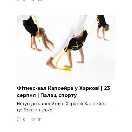
Фітнес-зал Капоейра у Харкові | 23
серпня | Палац спорту
Вступ до капоейри в Харкові Капоейра —
це бразильське
0
31