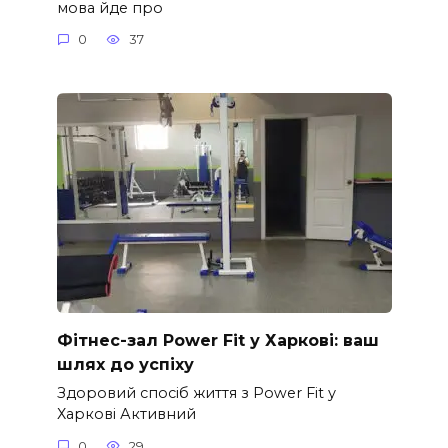
мова йде про
0
37
Фітнес-зал Power Fit у Харкові: ваш
шлях до успіху
Здоровий спосіб життя з Power Fit у
Харкові Активний
0
29