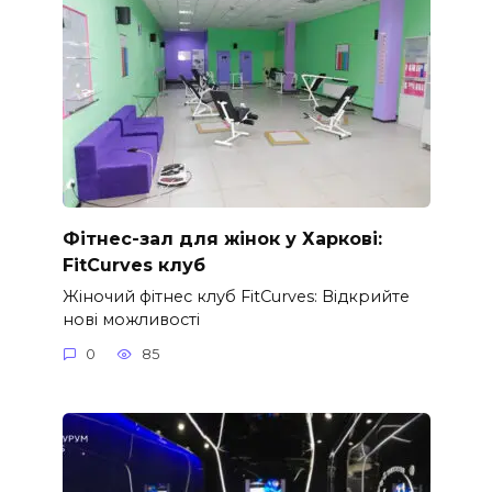
Фітнес-зал для жінок у Харкові:
FitCurves клуб
Жіночий фітнес клуб FitCurves: Відкрийте
нові можливості
0
85