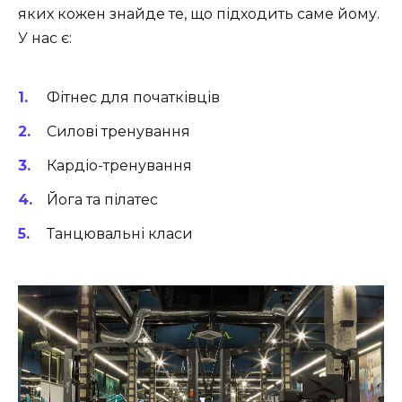
яких кожен знайде те, що підходить саме йому.
У нас є:
Фітнес для початківців
Силові тренування
Кардіо-тренування
Йога та пілатес
Танцювальні класи