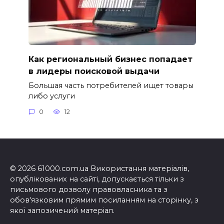
Как региональный бизнес попадает
в лидеры поисковой выдачи
Большая часть потребителей ищет товары
либо услуги
0
12
© 2026 61000.com.ua Використання матеріалів,
опублікованих на сайті, допускається тільки з
письмового дозволу правовласника та з
обов'язковим прямим посиланням на сторінку, з
якої запозичений матеріал.