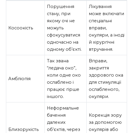
Порушення
Лікування
стану, при
може включати
якому очі не
спеціальні
Косоокість
можуть
вправи,
сфокусуватися
окуляри, а іноді
одночасно на
й хірургічні
одному об’єкті.
втручання.
Так звана
Вправи,
“ледача око”,
закриття
коли одне око
здорового ока
Амбліопія
ослаблено і
для стимуляції
працює гірше
ослабленого,
іншого.
окуляри.
Неформальне
бачення
Корекція зору
далеких
за допомогою
Близорукість
об’єктів, через
окулярів або