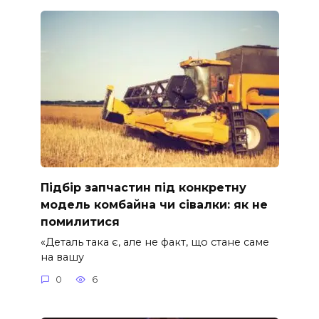
Підбір запчастин під конкретну
модель комбайна чи сівалки: як не
помилитися
«Деталь така є, але не факт, що стане саме
на вашу
0
6