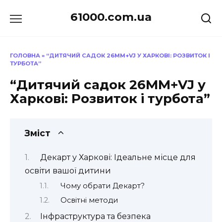
Перейти
61000.com.ua
до
вмісту
ГОЛОВНА
»
“ДИТЯЧИЙ САДОК 26MM+VJ У ХАРКОВІ: РОЗВИТОК І
ТУРБОТА”
“Дитячий садок 26MM+VJ у
Харкові: Розвиток і турбота”
Зміст
Декарт у Харкові: Ідеальне місце для
освіти вашої дитини
Чому обрати Декарт?
Освітні методи
Інфраструктура та безпека