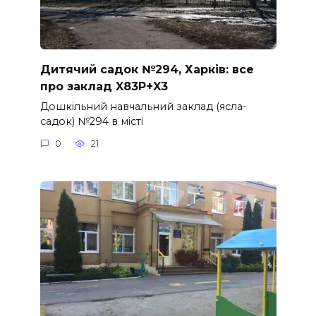
Дитячий садок №294, Харків: все
про заклад X83P+X3
Дошкільний навчальний заклад (ясла-
садок) №294 в місті
0
21