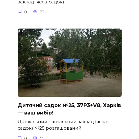
заклад (ясла-садок)
0
22
Дитячий садок №25, 37P3+V8, Харків
— ваш вибір!
Дошкільний навчальний заклад (ясла-
садок) №25 розташований
0
55