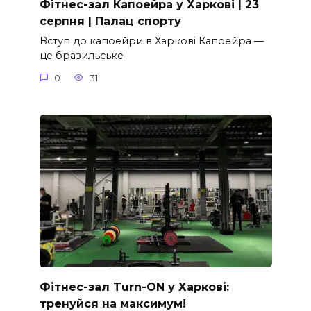
Фітнес-зал Капоейра у Харкові | 23
серпня | Палац спорту
Вступ до капоейри в Харкові Капоейра —
це бразильське
0
31
Фітнес-зал Turn-ON у Харкові:
тренуйся на максимум!