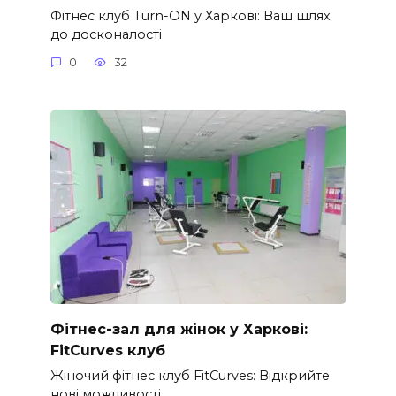
Фітнес клуб Turn-ON у Харкові: Ваш шлях
до досконалості
0
32
Фітнес-зал для жінок у Харкові:
FitCurves клуб
Жіночий фітнес клуб FitCurves: Відкрийте
нові можливості