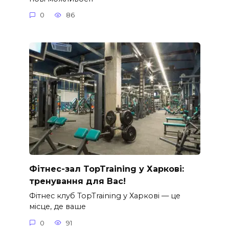
0
86
Фітнес-зал TopTraining у Харкові:
тренування для Вас!
Фітнес клуб TopTraining у Харкові — це
місце, де ваше
0
91