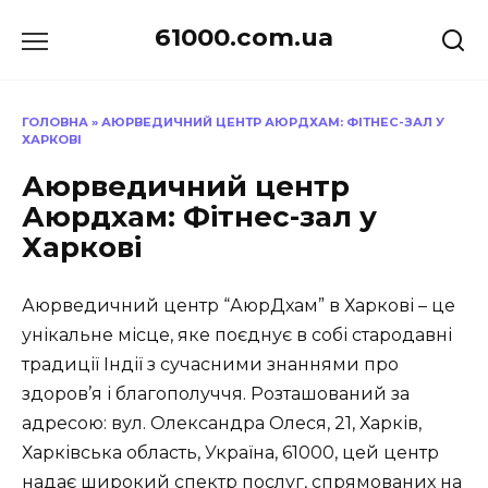
Перейти
61000.com.ua
до
вмісту
ГОЛОВНА
»
АЮРВЕДИЧНИЙ ЦЕНТР АЮРДХАМ: ФІТНЕС-ЗАЛ У
ХАРКОВІ
Аюрведичний центр
Аюрдхам: Фітнес-зал у
Харкові
Аюрведичний центр “АюрДхам” в Харкові – це
унікальне місце, яке поєднує в собі стародавні
традиції Індії з сучасними знаннями про
здоров’я і благополуччя. Розташований за
адресою: вул. Олександра Олеся, 21, Харків,
Харківська область, Україна, 61000, цей центр
надає широкий спектр послуг, спрямованих на