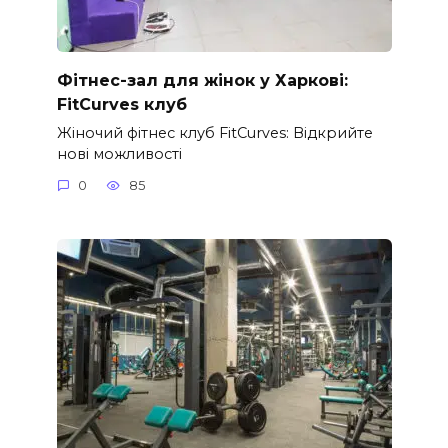
Фітнес-зал для жінок у Харкові:
FitCurves клуб
Жіночий фітнес клуб FitCurves: Відкрийте
нові можливості
0
85