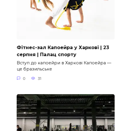
Фітнес-зал Капоейра у Харкові | 23
серпня | Палац спорту
Вступ до капоейри в Харкові Капоейра —
це бразильське
0
31