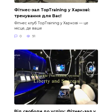
Фітнес-зал TopTraining у Харкові:
тренування для Вас!
Фітнес клуб TopTraining у Харкові — це
місце, де ваше
0
91
Від свободи до успіху: Фітнес-зал у