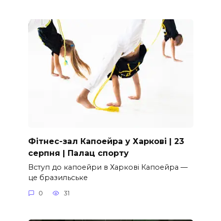
Фітнес-зал Капоейра у Харкові | 23
серпня | Палац спорту
Вступ до капоейри в Харкові Капоейра —
це бразильське
0
31