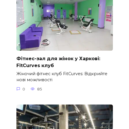
Фітнес-зал для жінок у Харкові:
FitCurves клуб
Жіночий фітнес клуб FitCurves: Відкрийте
нові можливості
0
85