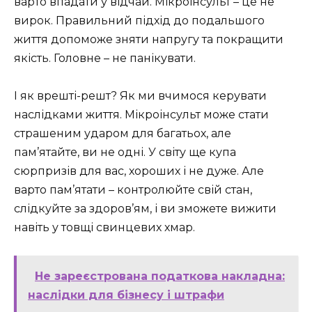
варто впадати у відчай. Мікроінсульт – це не
вирок. Правильний підхід до подальшого
життя допоможе зняти напругу та покращити
якість. Головне – не панікувати.
І як врешті-решт? Як ми вчимося керувати
наслідками життя. Мікроінсульт може стати
страшеним ударом для багатьох, але
пам’ятайте, ви не одні. У світу ще купа
сюрпризів для вас, хороших і не дуже. Але
варто пам’ятати – контролюйте свій стан,
слідкуйте за здоров’ям, і ви зможете вижити
навіть у товщі свинцевих хмар.
Не зареєстрована податкова накладна:
наслідки для бізнесу і штрафи