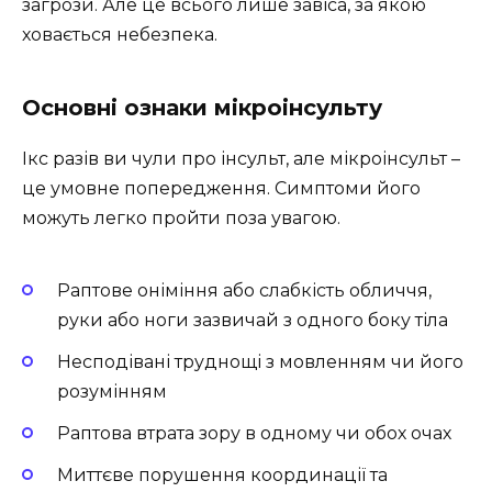
загрози. Але це всього лише завіса, за якою
ховається небезпека.
Основні ознаки мікроінсульту
Ікс разів ви чули про інсульт, але мікроінсульт –
це умовне попередження. Симптоми його
можуть легко пройти поза увагою.
Раптове оніміння або слабкість обличчя,
руки або ноги зазвичай з одного боку тіла
Несподівані труднощі з мовленням чи його
розумінням
Раптова втрата зору в одному чи обох очах
Миттєве порушення координації та