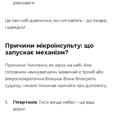
рівноваги
Це такі собі дзвіночки, які сигналять – до лікаря,
і швидко!
Причини мікроінсульту: що
запускає механізм?
Причини. Численні, як зірок на небі. Але
головним «винуватцем» зазвичай є тромб або
атеросклеротична бляшка. Вони блокують
судину, і мозок починає кричати про допомогу.
Гіпертонія
. Тиск вище небес – це ваш
ворог.