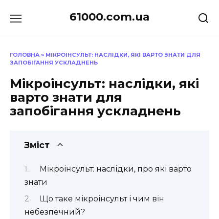
Перейти
61000.com.ua
до
вмісту
ГОЛОВНА
»
МІКРОІНСУЛЬТ: НАСЛІДКИ, ЯКІ ВАРТО ЗНАТИ ДЛЯ
ЗАПОБІГАННЯ УСКЛАДНЕНЬ
Мікроінсульт: наслідки, які
варто знати для
запобігання ускладнень
Зміст
Мікроінсульт: наслідки, про які варто
знати
Що таке мікроінсульт і чим він
небезпечний?