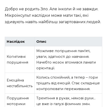
Добро не родить Зло. Але інколи й не завжди.
Мікроінсульт наслідки може мати такі, які
здивують навіть найбільш загартованих людей.
Наслідок
Опис
Можливе погіршення пам’яті,
Когнітивні
уваги, здатності до навчання.
порушення
Начебто мозок втомився ламати
орієнтації.
Колись спокійний, а тепер – гори
Емоційна
тріщать від емоцій. Стає складніше
нестабільність
контролювати переживання.
Порушення
Тремтіння в руках, ніякові рухи…
моторики
це вже із галузі фізичних змін.