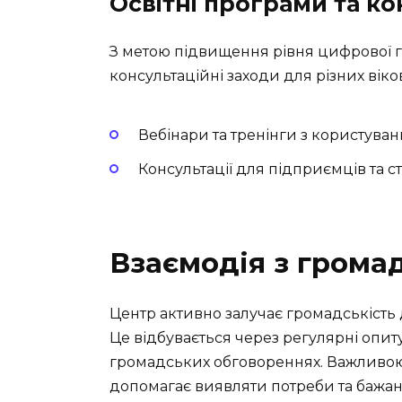
Освітні програми та ко
З метою підвищення рівня цифрової г
консультаційні заходи для різних віко
Вебінари та тренінги з користува
Консультації для підприємців та с
Взаємодія з грома
Центр активно залучає громадськість 
Це відбувається через регулярні опиту
громадських обговореннях. Важливою 
допомагає виявляти потреби та бажанн