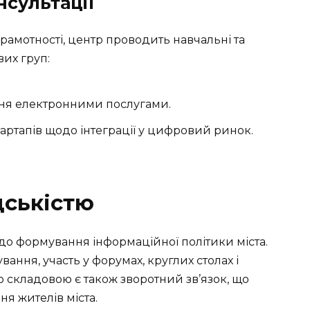
нсультації
рамотності, центр проводить навчальні та
вих груп:
ння електронними послугами.
тартапів щодо інтеграції у цифровий ринок.
дськістю
до формування інформаційної політики міста.
вання, участь у форумах, круглих столах і
складовою є також зворотний зв’язок, що
я жителів міста.