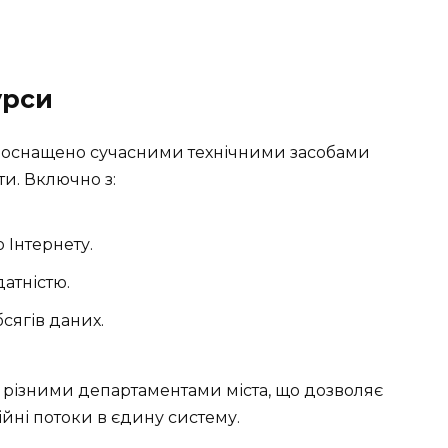
урси
 оснащено сучасними технічними засобами
и. Включно з:
Інтернету.
атністю.
сягів даних.
з різними департаментами міста, що дозволяє
ійні потоки в єдину систему.