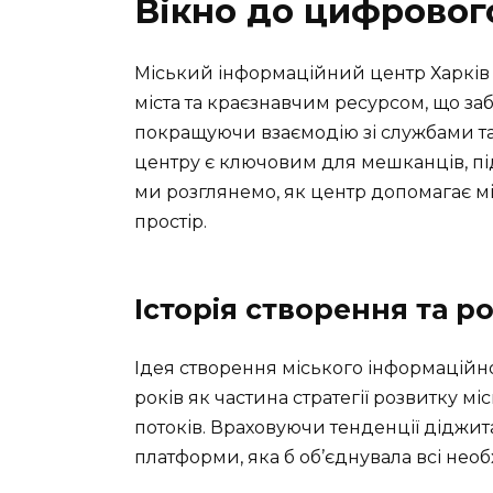
Вікно до цифровог
Міський інформаційний центр Харків
міста та краєзнавчим ресурсом, що за
покращуючи взаємодію зі службами та 
центру є ключовим для мешканців, під
ми розглянемо, як центр допомагає м
простір.
Історія створення та р
Ідея створення міського інформаційно
років як частина стратегії розвитку м
потоків. Враховуючи тенденції діджита
платформи, яка б об’єднувала всі необх