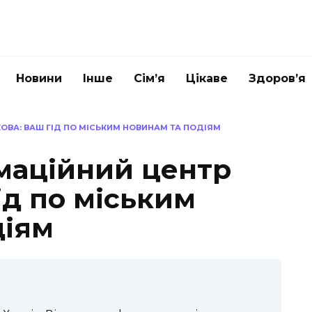
Новини
Інше
Сім’я
Цікаве
Здоров’я
ОВА: ВАШ ГІД ПО МІСЬКИМ НОВИНАМ ТА ПОДІЯМ
маційний центр
ід по міським
діям