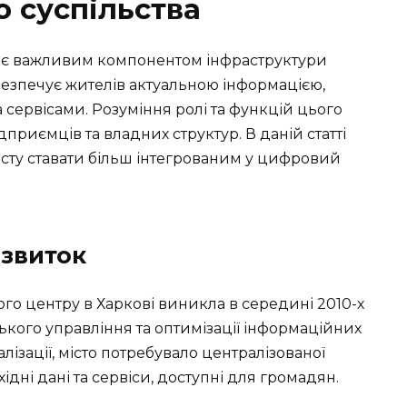
о суспільства
 є важливим компонентом інфраструктури
безпечує жителів актуальною інформацією,
сервісами. Розуміння ролі та функцій цього
приємців та владних структур. В даній статті
істу ставати більш інтегрованим у цифровий
озвиток
го центру в Харкові виникла в середині 2010-х
іського управління та оптимізації інформаційних
лізації, місто потребувало централізованої
ідні дані та сервіси, доступні для громадян.