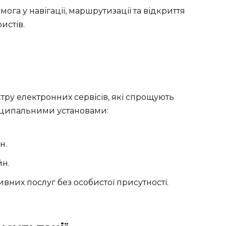
омога у навігації, маршрутизації та відкриття
истів.
тру електронних сервісів, які спрощують
ніципальними установами:
н.
йн.
вних послуг без особистої присутності.