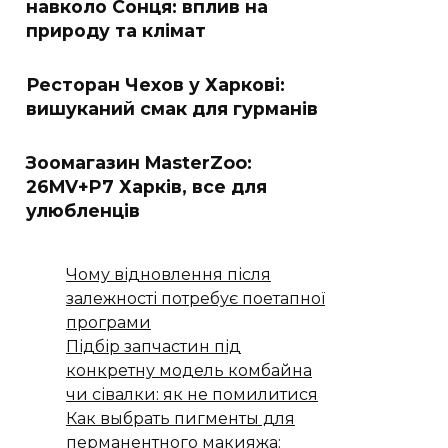
навколо Сонця: вплив на
природу та клімат
Ресторан Чехов у Харкові:
вишуканий смак для гурманів
Зоомагазин MasterZoo:
26MV+P7 Харків, все для
улюбленців
Чому відновлення після
залежності потребує поетапної
програми
Підбір запчастин під
конкретну модель комбайна
чи сівалки: як не помилитися
Как выбрать пигменты для
перманентного макияжа: