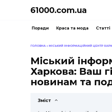
Перейти
61000.com.ua
до
вмісту
Поради
Краса та мода
Статті
ГОЛОВНА
»
МІСЬКИЙ ІНФОРМАЦІЙНИЙ ЦЕНТР ХАРК
Міський інфор
Харкова: Ваш г
новинам та по
Зміст