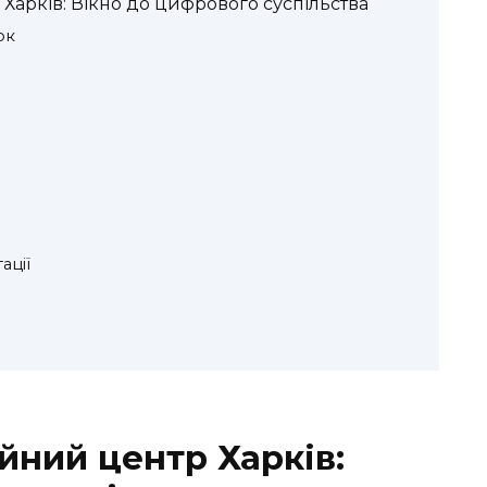
арків: Вікно до цифрового суспільства
ок
ації
йний центр Харків: