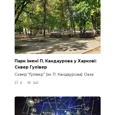
Парк імені П. Кандаурова у Харкові:
Сквер Гулівер
Сквер “Гулівер” (ім. П. Кандаурова): Оаза
0
241