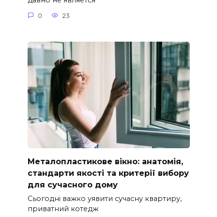
давно не является
0
23
Металопластикове вікно: анатомія,
стандарти якості та критерії вибору
для сучасного дому
Сьогодні важко уявити сучасну квартиру,
приватний котедж