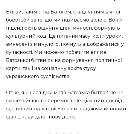
Битви, такі як під Батогом, є відлунням вічної
боротьби за те, що ми називаємо волею. Вони
підсилюють відчуття ідентичності, формують
культурний код. Це питання часу, коли уроки,
винесені з минулого, почнуть відображатися у
сучасності. Ми можемо побачити вплив
Батозької битви як на формування політичної
карти, так і на соціальну архітектуру
українського суспільства.
Отже, які наслідки мала Батозька битва? Це не
лише військова перемога. Це цілісний досвід,
що змінив хід історії України, надаючи їй новий
шанс, нову ціль і нову долю.