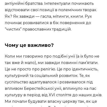
антіунійні братства. Інтелектуали починають
відстоювати свої позиції в полемічних творах.
Як? Як завжди — гасла, мітинги, книги. Рух
починає розвиватися в бік повернення до
“чистих” православних традицій.
Чому це важливо?
Коли ми говоримо про подібні унії (а їх було не
так вже й мало), ми завжди повинні пам’ятати.
Це не просто про релігію. Це про ідентичність,
культурний та соціальний розвиток. Те, як
суспільство адаптувалося і розвивалося під
впливом Берестейської унії, вплинуло на пас
культуру в період від XVI століття до наших днів.
Ми почали будувати власну церкву так, як це