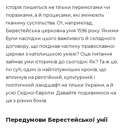
Історія пишеться не тільки перемогами чи
поразками, а й процесами, які змінюють
тканину суспільства. От, наприклад,
Берестейська церковна унія 1596 року. Якими
були наслідки цього важливого й складного
договору, що поєднав частину православної
церкви з католицькою унією? Оце питання
займає уми істориків до сьогодні. Як? Та ж це,
по суті, один із найпотужніших кроків, що
вплинув на релігійний, культурний і
політичний ландшафт не тільки України, а й
усієї Східної Європи. Давайте подивимося на
це з різних боків.
Передумови Берестейської унії