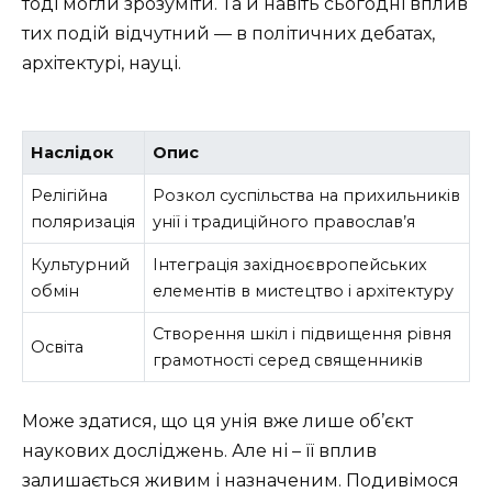
тоді могли зрозуміти. Та й навіть сьогодні вплив
тих подій відчутний — в політичних дебатах,
архітектурі, науці.
Наслідок
Опис
Релігійна
Розкол суспільства на прихильників
поляризація
унії і традиційного православ’я
Культурний
Інтеграція західноєвропейських
обмін
елементів в мистецтво і архітектуру
Створення шкіл і підвищення рівня
Освіта
грамотності серед священників
Може здатися, що ця унія вже лише об’єкт
наукових досліджень. Але ні – її вплив
залишається живим і назначеним. Подивімося