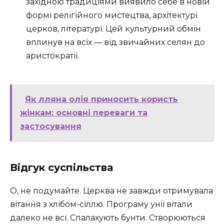
західною традиціями виявило себе в новій
формі релігійного мистецтва, архітектурі
церков, літературі. Цей культурний обмін
вплинув на всіх — від звичайних селян до
аристократії.
Як лляна олія приносить користь
жінкам: основні переваги та
застосування
Відгук суспільства
О, не подумайте. Церква не завжди отримувала
вітання з хлібом-сіллю. Програму унії вітали
далеко не всі. Спалахують бунти. Створюються