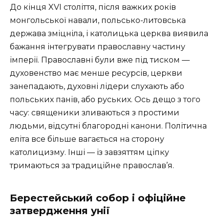
До кінця XVI століття, після важких років
монгольської навали, польсько-литовська
держава зміцніла, і католицька церква виявила
бажання інтегрувати православну частину
імперії. Православні були вже під тиском —
духовенство має менше ресурсів, церкви
занепадають, духовні лідери слухають або
польських панів, або руських. Ось дещо з того
часу: священики зливаються з простими
людьми, відсутні благородні канони. Політична
еліта все більше вагається на сторону
католицизму. Інші — із завзяттям ціпку
тримаються за традиційне православ’я.
Берестейський собор і офіційне
затвердження унії