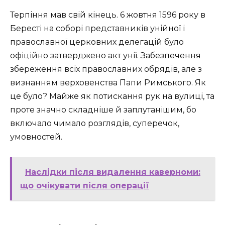
Терпіння мав свій кінець. 6 жовтня 1596 року в
Бересті на соборі представників унійної і
православної церковних делегацій було
офіційно затверджено акт унії. Забезпечення
збереження всіх православних обрядів, але з
визнанням верховенства Папи Римського. Як
це було? Майже як потискання рук на вулиці, та
проте значно складніше й заплутанішим, бо
включало чимало розглядів, суперечок,
умовностей.
Наслідки після видалення каверноми:
що очікувати після операції