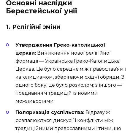
Основні наслідки
Берестейської унії
1. Релігійні зміни
Утвердження Греко-католицької
церкви:
Виникнення нової релігійної
формації — Українська Греко-Католицька
Церква. Це було середнє між православ’ям і
католицизмом, зберігаючи східні обряди. З
одного боку, це було розколом; з іншого —
поєднанням традицій із новими
можливостями.
Поляризація суспільства:
Відразу ж
розпалюються дискусії і конфлікти між
традиційними православними і тими, що