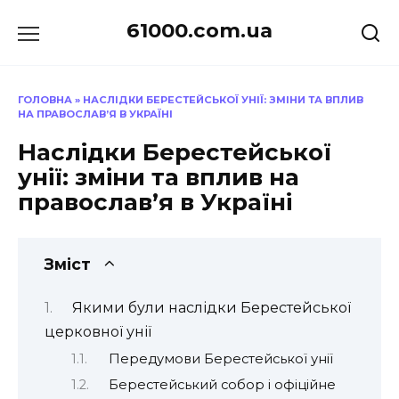
Перейти
61000.com.ua
до
вмісту
ГОЛОВНА
»
НАСЛІДКИ БЕРЕСТЕЙСЬКОЇ УНІЇ: ЗМІНИ ТА ВПЛИВ
НА ПРАВОСЛАВ’Я В УКРАЇНІ
Наслідки Берестейської
унії: зміни та вплив на
православ’я в Україні
Зміст
Якими були наслідки Берестейської
церковної унії
Передумови Берестейської унії
Берестейський собор і офіційне