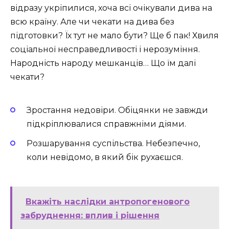
відразу укріпилися, хоча всі очікували дива на
всю країну. Але чи чекати на дива без
підготовки? Їх тут не мало бути? Ще б пак! Хвиля
соціальної несправедливості і нерозуміння.
Народність народу мешканців… Що їм далі
чекати?
Зростання недовіри. Обіцянки не завжди
підкріплювалися справжніми діями.
Розшарування суспільства. Небезпечно,
коли невідомо, в який бік рухаєшся.
Вкажіть наслідки антропогенового
забруднення: вплив і рішення