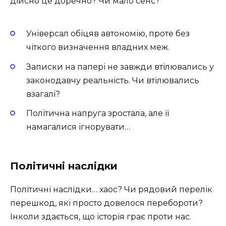
дійсно це доречно? Чи мало сенс?
Універсал обіцяв автономію, проте без
чіткого визначення владних меж.
Записки на папері не завжди втілювались у
законодавчу реальність. Чи втілювались
взагалі?
Політична напруга зростала, але її
намагалися ігнорувати…
Політичні наслідки
Політичні наслідки… хаос? Чи рядовий перелік
перешкод, які просто довелося перебороти?
Інколи здається, що історія грає проти нас.