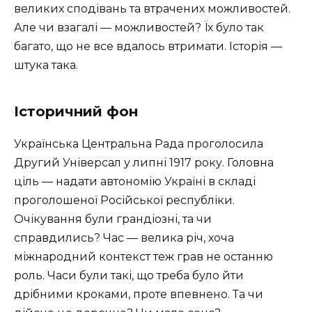
великих сподівань та втрачених можливостей.
Але чи взагалі — можливостей? Їх було так
багато, що не все вдалось втримати. Історія —
штука така.
Історичний фон
Українська Центральна Рада проголосила
Другий Універсал у липні 1917 року. Головна
ціль — надати автономію Україні в складі
проголошеної Російської республіки.
Очікування були грандіозні, та чи
справдились? Час — велика річ, хоча
міжнародний контекст теж грав не останню
роль. Часи були такі, що треба було йти
дрібними кроками, проте впевнено. Та чи