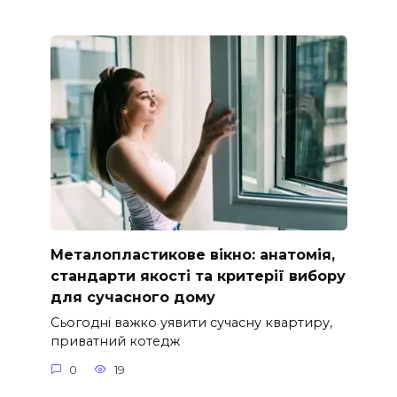
Металопластикове вікно: анатомія,
стандарти якості та критерії вибору
для сучасного дому
Сьогодні важко уявити сучасну квартиру,
приватний котедж
0
19