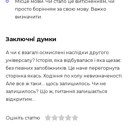
Місце мови. Чи стало це витісненням, чи
просто борінням за свою мову. Важко
визначити.
Заключні думки
А чи є взагалі осмислені наслідки другого
універсалу? Історія, яка відбувалася і яка щезає
без певних запобіжників. Це наче перегорнута
сторінка якась. Ходіння по колу невизначеності.
Але все ж таки… щось залишилось. Чи не
залишилось? Що ж, питання залишається
відкритим…
Оцініть статтю