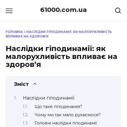
Перейти
61000.com.ua
до
вмісту
ГОЛОВНА
»
НАСЛІДКИ ГІПОДИНАМІЇ: ЯК МАЛОРУХЛИВІСТЬ
ВПЛИВАЄ НА ЗДОРОВ’Я
Наслідки гіподинамії: як
малорухливість впливає на
здоров’я
Зміст
Наслідки гіподинамії
Що таке гіподинамія?
Чому ми так мало рухаємося?
Головні наслідки гіподинамії