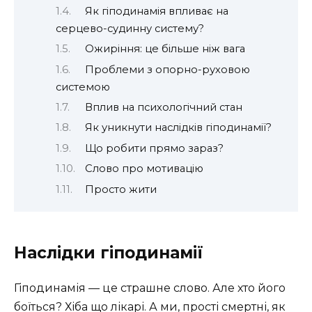
Як гіподинамія впливає на
серцево-судинну систему?
Ожиріння: це більше ніж вага
Проблеми з опорно-руховою
системою
Вплив на психологічний стан
Як уникнути наслідків гіподинамії?
Що робити прямо зараз?
Слово про мотивацію
Просто жити
Наслідки гіподинамії
Гіподинамія — це страшне слово. Але хто його
боїться? Хіба що лікарі. А ми, прості смертні, як