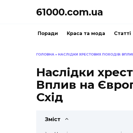
Перейти
61000.com.ua
до
вмісту
Поради
Краса та мода
Статті
ГОЛОВНА
»
НАСЛІДКИ ХРЕСТОВИХ ПОХОДІВ: ВПЛИВ
Наслідки хрест
Вплив на Євро
Схід
Зміст