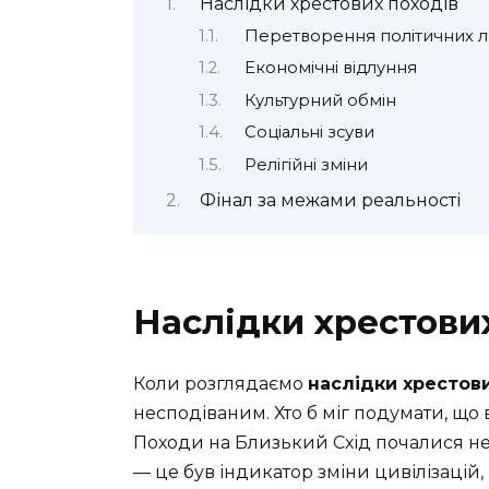
Наслідки хрестових походів
Перетворення політичних 
Економічні відлуння
Культурний обмін
Соціальні зсуви
Релігійні зміни
Фінал за межами реальності
Наслідки хрестови
Коли розглядаємо
наслідки хрестов
несподіваним. Хто б міг подумати, що 
Походи на Близький Схід почалися не
— це був індикатор зміни цивілізацій, і