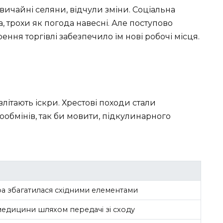
к звичайні селяни, відчули зміни. Соціальна
а, трохи як погода навесні. Але поступово
ння торгівлі забезпечило їм нові робочі місця.
злітають іскри. Хрестові походи стали
ообмінів, так би мовити, підкулинарного
ра збагатилася східними елементами
 медицини шляхом передачі зі сходу