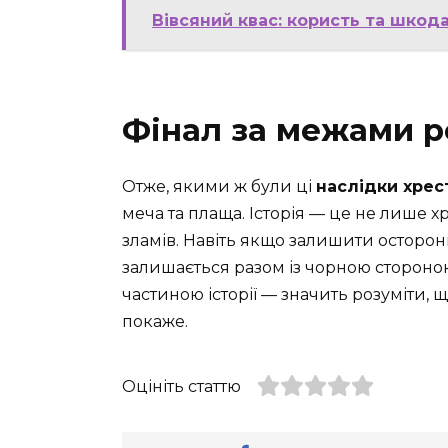
Вівсяний квас: користь та шкода
Фінал за межами р
Отже, якими ж були ці
наслідки хрес
меча та плаща. Історія — це не лише хр
зламів. Навіть якщо залишити осторон
залишається разом із чорною стороною.
частиною історії — значить розуміти, щ
покаже.
Оцініть статтю