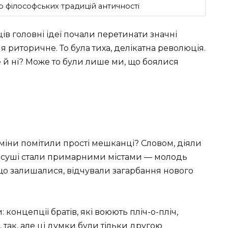
 філософських традицій античності
ців головні ідеї почали перетинати значні
 риторичне. То була тиха, делікатна революція.
 й ні? Може то були лише ми, що боялися
зміни помітили прості мешканці? Словом, діяли
і суші стали примарними містами — молодь
 що залишалися, відчували загарбання нового
 концепції братів, які воюють пліч-о-пліч,
 так, але ці думки були тільки другою