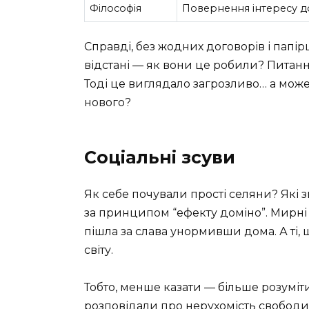
Філософія
Повернення інтересу до
Справді, без жодних договорів і папір
відстані — як вони це робили? Питання
Тоді це виглядало загрозливо… а може
нового?
Соціальні зсуви
Як себе почували прості селяни? Які 
за принципом “ефекту доміно”. Мирн
пішла за слава унормивши дома. А ті,
світу.
Тобто, менше казати — більше розуміти:
розповідали про нерухомість свободи,