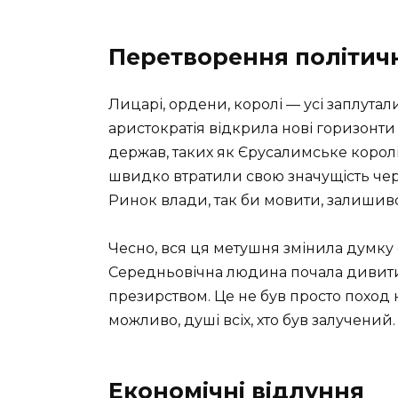
Перетворення політич
Лицарі, ордени, королі — усі заплутал
аристократія відкрила нові горизонти д
держав, таких як Єрусалимське королів
швидко втратили свою значущість чер
Ринок влади, так би мовити, залишився 
Чесно, вся ця метушня змінила думку 
Середньовічна людина почала дивитись н
презирством. Це не був просто поход н
можливо, душі всіх, хто був залучений.
Економічні відлуння