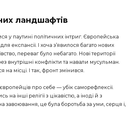
них ландшафтів
ися у паутині політичних інтриг. Європейська
ля експансії. І хоча з’явилося багато нових
ство, переваг було небагато. Нові території
ез внутрішні конфлікти та навали мусульман.
на місці. І так, фронт змінився.
європейців про себе — убік саморефлексії.
а інші релігії з цікавістю, а іноді й з
а завоювання, це була боротьба за уми, серця і,