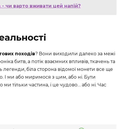
 - чи варто вживати цей напій?
еальності
тових походів
? Вони виходили далеко за межі
оніка битв, а потік взаємних впливів, ткачень та
ь легенди, біла сторона відомої монети все ще
 І ми або миримося з цим, або ні. Бути
о ми тільки частина, і це чудово… або ні. Час