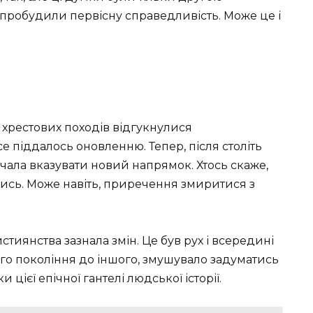
 пробудили первісну справедливість. Може це і
ки хрестових походів відгукнулися
е піддалось оновленню. Тепер, після століть
очала вказувати новий напрямок. Хтось скаже,
атись. Може навіть, приречення змиритися з
истиянства зазнала змін. Це був рух і всередині
ого покоління до іншого, змушувало задуматись
 цієї епічної гантелі людської історії.