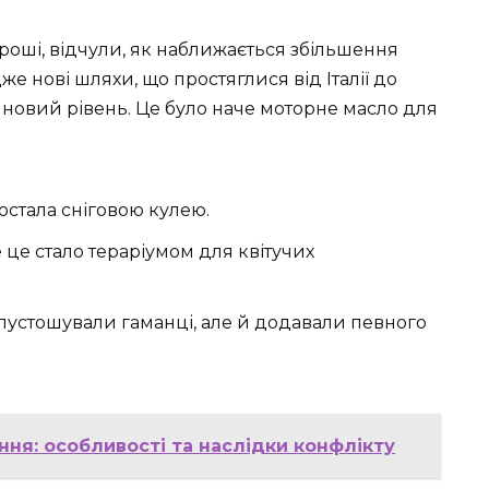
гроші, відчули, як наближається збільшення
Адже нові шляхи, що простяглися від Італії до
а новий рівень. Це було наче моторне масло для
стала сніговою кулею.
 це стало тераріумом для квітучих
спустошували гаманці, але й додавали певного
ня: особливості та наслідки конфлікту