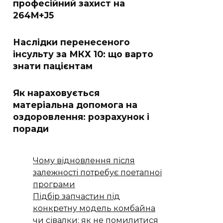
професійний захист на
264M+J5
Наслідки перенесеного
інсульту за МКХ 10: що варто
знати пацієнтам
Як нараховується
матеріальна допомога на
оздоровлення: розрахунок і
поради
Чому відновлення після
залежності потребує поетапної
програми
Підбір запчастин під
конкретну модель комбайна
чи сівалки: як не помилитися