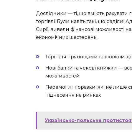
Дослідники — ті, що вміють рахувати 
торгівлі. Були навіть такі, що раділи! 
Сирії, вивели фінансові можливості н
економічних шестерень.
Торгівля прянощами та шовком зро
Нові банки та чекові книжки — все
можливостей.
Перемоги і поразки, які не лише 
піднесення на ринках.
Українсько-польське протистоян