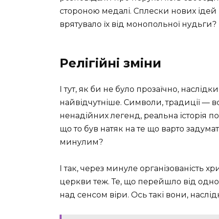
стороною медалі. Сплески нових ідей
врятувало їх від монопольної нудьги?
Релігійні зміни
І тут, як би не було прозаїчно, наслід
найвідчутніше. Символи, традиції — вс
ненадійних легенд, реальна історія п
що то був натяк на те що варто задум
минулим?
І так, через минуле організованість хр
церкви теж. Те, що перейшло від одн
над сенсом віри. Ось такі вони, наслідки