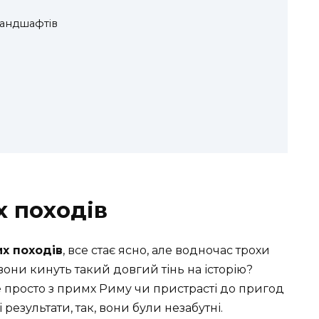
ландшафтів
х походів
их походів
, все стає ясно, але водночас трохи
вони кинуть такий довгий тінь на історію?
 просто з примх Риму чи пристрасті до пригод
 результати, так, вони були незабутні.