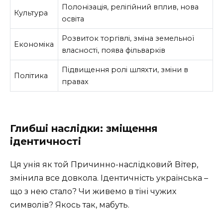
Полонізація, релігійний вплив, нова
Культура
освіта
Розвиток торгівлі, зміна земельної
Економіка
власності, поява фільварків
Підвищення ролі шляхти, зміни в
Політика
правах
Глибші наслідки: зміщення
ідентичності
Ця унія як той Причинно-наслідковий Вітер,
змінила все довкола. Ідентичність українська –
що з нею стало? Чи живемо в тіні чужих
символів? Якось так, мабуть.