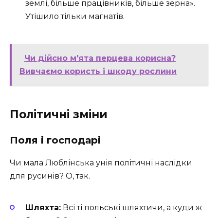
землі, більше працівників, більше зерна».
Утішило тільки магнатів.
Чи дійсно м'ята перцева корисна?
Вивчаємо користь і шкоду рослини
Політичні зміни
Поля і господарі
Чи мала Люблінська унія політичні наслідки
для русинів? О, так.
Шляхта:
Всі ті польські шляхтичи, а куди ж