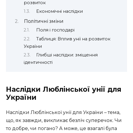
розвиток
Економічні наслідки
Політичні зміни
Поля і господарі
Таблиця: Вплив унії на розвиток
України
Глибші наслідки: зміщення
ідентичності
Наслідки Люблінської унії для
України
Наслідки Люблінської унії для України – тема,
що, як завжди, викликає безліч суперечок. Чи
то добре, чи погано? А може, це взагалі була