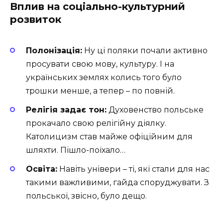
Вплив на соціально-культурний
розвиток
Полонізація:
Ну ці поляки почали активно
просувати свою мову, культуру. І на
українських землях колись того було
трошки менше, а тепер – по повній.
Релігія задає тон:
Духовенство польське
прокачало свою релігійну діялку.
Католицизм став майже офіційним для
шляхти. Пішло-поїхало…
Освіта:
Навіть універи – ті, які стали для нас
такими важливими, гайда споруджувати. З
польської, звісно, було дещо.