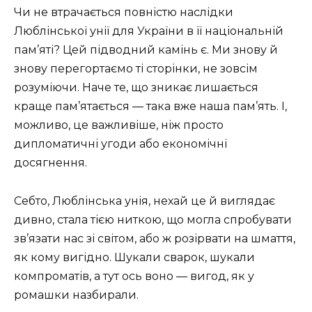
Чи не втрачається повністю наслідки
Люблінської унії для України в її національній
пам’яті? Цей підводний камінь є. Ми знову й
знову перегортаємо ті сторінки, не зовсім
розуміючи. Наче те, що зникає лишається
краще пам’ятається — така вже наша пам’ять. І,
можливо, це важливіше, ніж просто
дипломатичні угоди або економічні
досягнення.
Себто, Люблінська унія, нехай це й виглядає
дивно, стала тією ниткою, що могла спробувати
зв’язати нас зі світом, або ж розірвати на шмаття,
як кому вигідно. Шукали сварок, шукали
компроматів, а тут ось воно — вигод, як у
ромашки назбирали.