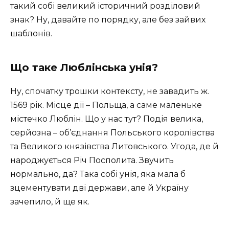
такий собі великий історичний розділовий
знак? Ну, давайте по порядку, але без зайвих
шаблонів.
Що таке Люблінська унія?
Ну, спочатку трошки контексту, не завадить ж.
1569 рік. Місце дії – Польща, а саме маленьке
містечко Люблін. Що у нас тут? Подія велика,
серйозна – об’єднання Польського королівства
та Великого князівства Литовського. Угода, де й
народжується Річ Посполита. Звучить
нормально, да? Така собі унія, яка мала б
зцементувати дві держави, але й Україну
зачепило, й ще як.