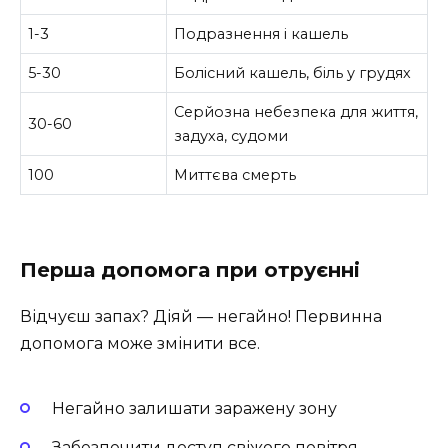
1-3
Подразнення і кашель
5-30
Болісний кашель, біль у грудях
Серйозна небезпека для життя,
30-60
задуха, судоми
100
Миттєва смерть
Перша допомога при отруєнні
Відчуєш запах? Діяй — негайно! Первинна
допомога може змінити все.
Негайно залишати заражену зону
Забезпечити доступ свіжого повітря