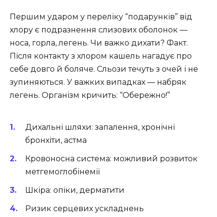
Першим ударом у переліку “подарунків” від
хлору є подразнення слизових оболонок —
носа, горла, легень. Чи важко дихати? Факт.
Після контакту з хлором кашель нагадує про
себе довго й боляче. Сльози течуть з очей і не
зупиняються. У важких випадках — набряк
легень. Організм кричить: “Обережно!”
Дихальні шляхи: запалення, хронічні
бронхіти, астма
Кровоносна система: можливий розвиток
метгемоглобінемії
Шкіра: опіки, дерматити
Ризик серцевих ускладнень