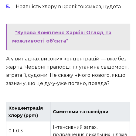
Наявність хлору в крові: токсикоз, нудота
"Купава Комплекс Харків: Огляд та
можливості об'єкта"
А у випадках високих концентрацій — вже без
жартів. Червоні прапорці: плутанина свідомості,
втрата її, судоми. Не скажу нічого нового, якщо
зазначу, що це ду-у-уже погано, правда?
Концентрація
Симптоми та наслідки
хлору (ppm)
Інтенсивний запах,
0.1-0.3
подразнення дихальних шляхів