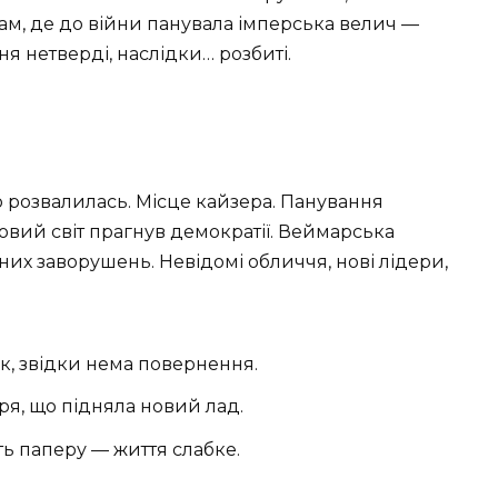
Там, де до війни панувала імперська велич —
я нетверді, наслідки… розбиті.
 що розвалилась. Місце кайзера. Панування
вий світ прагнув демократії. Веймарська
их заворушень. Невідомі обличчя, нові лідери,
ок, звідки нема повернення.
ря, що підняла новий лад.
ть паперу — життя слабке.