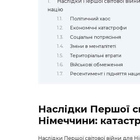
Наслідки Першої світової війни
націю
Політичний хаос
Економічні катастрофи
Соціальні потрясіння
Зміни в менталітеті
Територіальні втрати
Військові обмеження
Ресентимент і підняття нац
Наслідки Першої св
Німеччини: катастр
Наслідки Першої світової війни для Н