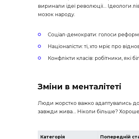
виринали ідеї революції… Ідеологи лів
мозок народу.
Соціал-демократи: голоси реформ, 
Націоналісти: ті, хто мріє про відн
Конфлікти класів: робітники, які 
Зміни в менталітеті
Люди жорстко важко адаптувались до н
завжди жива… Ніколи більше? Хороше п
Категорія
Попередній ст