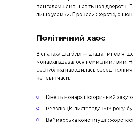
приголомшливі, навіть невідворотні. 
лише уламки. Процеси жорсткі, рішенн
Політичний хаос
В спалаху цієї бурі — влада. Імперія,
монархії вдавалося немислимивим. Но
республіка народилась серед політичн
непевні часи.
Кінець монархії: історичний закут
Революція листопада 1918 року: бу
Веймарська конституція: жорсткіс