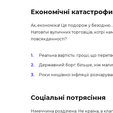
Економічні катастрофи
Ах, економіка! Ця подорож у безодню…
Натовпи вуличних торговців, котрі на
повсякденності?
Реальна вартість: гроші, що перет
Державний борг: більше, ніж мали 
Роки нищівної інфляції: розчаруван
Соціальні потрясіння
Німеччина розділена. Не країна, а клап