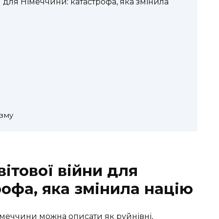
 для Німеччини: катастрофа, яка змінила
изму
ітової війни для
офа, яка змінила націю
імеччини можна описати як руйнівні,