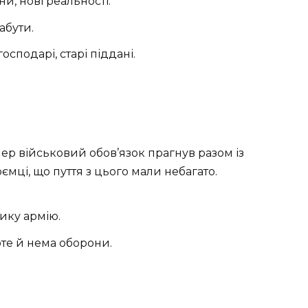
и, нові реальності.
абути.
осподарі, старі піддані.
ер військовий обов’язок прагнув разом із
мці, що пуття з цього мали небагато.
ику армію.
оте й нема оборони.