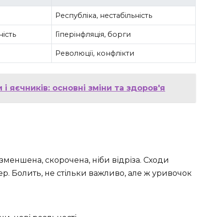
Республіка, нестабільність
ність
Гіперінфляція, борги
Революції, конфлікти
і яєчників: основні зміни та здоров'я
 зменшена, скорочена, ніби відріза. Сходи
ер. Болить, не стільки важливо, але ж уривочок