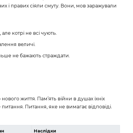
их і правих сіяли смуту. Вони, мов заражували
але котрі не всі чують.
овлення величі.
більше не бажають страждати.
ового життя. Пам’ять війни в душах їхніх
итання. Питання, яке не вимагає відповіді.
ан
Наслідки