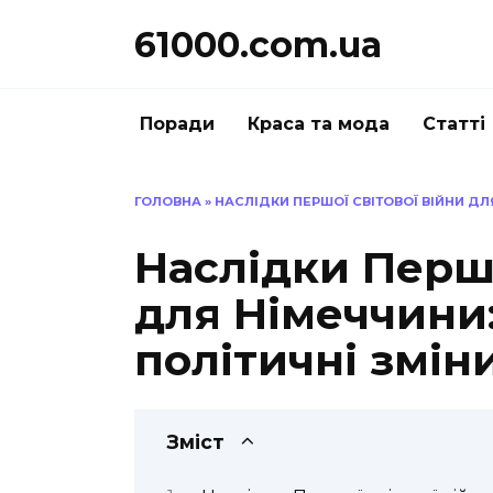
Перейти
61000.com.ua
до
вмісту
Поради
Краса та мода
Статті
ГОЛОВНА
»
НАСЛІДКИ ПЕРШОЇ СВІТОВОЇ ВІЙНИ ДЛ
Наслідки Першо
для Німеччини:
політичні змін
Зміст