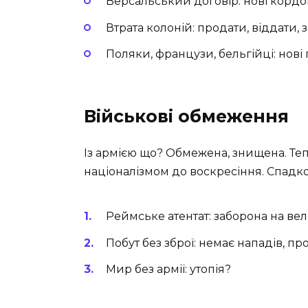
Версальський договір: нові кордон
Втрата колоній: продати, віддати, з
Поляки, французи, бельгійці: нові г
Військові обмеження
Із армією що? Обмежена, знищена. Теп
націоналізмом до воскресіння. Спадкоє
Реймське атентат: заборона на вел
Побут без зброї: немає нападів, пр
Мир без армії: утопія?