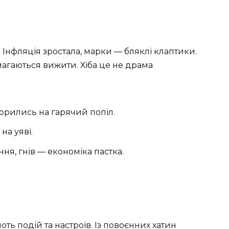
 Інфляція зростала, марки — бляклі клаптики.
магаються вижити. Хіба це не драма
ворились на гарячий попіл.
на уяві.
ня, гнів — економіка пастка.
оть подій та настроїв. Із повоєнних хатин