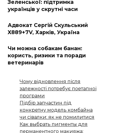
Зеленської: підтримка
українців у скрутні часи
Адвокат Сергій Скульський
X889+7V, Харків, Україна
Чи можна собакам банан:
користь, ризики та поради
ветеринарів
Чому відновлення після
залежності потребує поетапної
програми
Підбір запчастин під
конкретну модель комбайна
чи сівалки: як не помилитися
Как выбрать пигменты для
перманентного макияжа: