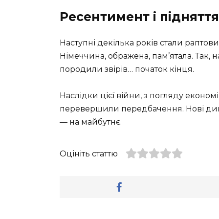
Ресентимент і піднятт
Наступні декілька років стали раптови
Німеччина, ображена, пам’ятала. Так, 
породили звірів… початок кінця.
Наслідки цієї війни, з погляду економі
перевершили передбачення. Нові дик
— на майбутнє.
Оцініть статтю