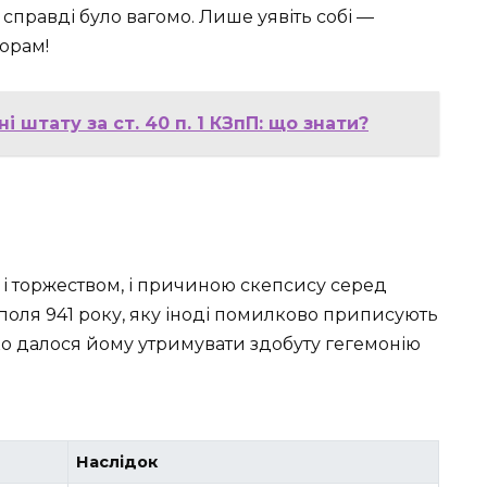
 справді було вагомо. Лише уявіть собі —
орам!
 штату за ст. 40 п. 1 КЗпП: що знати?
 і торжеством, і причиною скепсису серед
поля 941 року, яку іноді помилково приписують
жко далося йому утримувати здобуту гегемонію
Наслідок