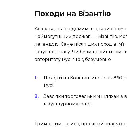
Походи на Візантію
Аскольд став відомим завдяки своїм 
наймогутніших держав — Візантію. Його
легендою. Саме після цих походів ім’я
потуг того часу. Чи були ці війни, вій
авторитету Русі? Так, безумовно.
Походи на Константинополь 860 ро
Русі.
Завдяки торговельним шляхам з ві
в культурному сенсі.
Тримірний натиск, про який знаємо з л