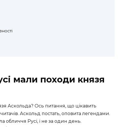
вності
усі мали походи князя
язя Аскольда? Ось питання, що цікавить
х читачів. Аскольд постать, оповита легендами.
 обличчя Русі, і не за один день.