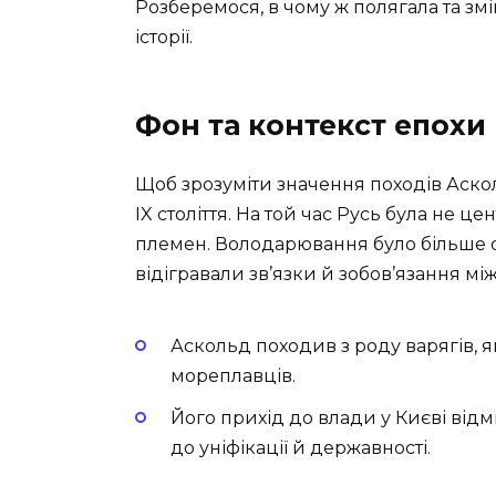
Розберемося, в чому ж полягала та зм
історії.
Фон та контекст епохи
Щоб зрозуміти значення походів Аскол
IX століття. На той час Русь була не 
племен. Володарювання було більше 
відігравали зв’язки й зобов’язання мі
Аскольд походив з роду варягів, я
мореплавців.
Його прихід до влади у Києві відм
до уніфікації й державності.