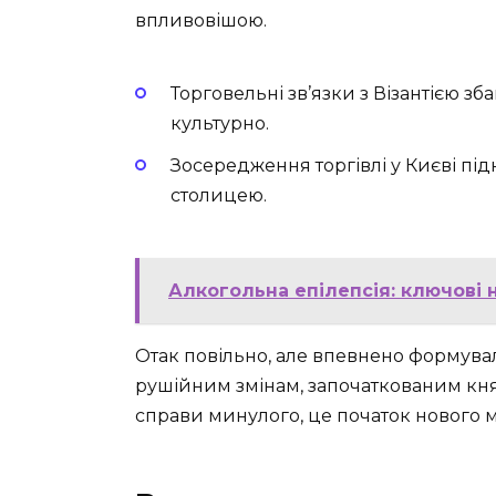
впливовішою.
Торговельні зв’язки з Візантією зб
культурно.
Зосередження торгівлі у Києві під
столицею.
Алкогольна епілепсія: ключові 
Отак повільно, але впевнено формувал
рушійним змінам, започаткованим кня
справи минулого, це початок нового м