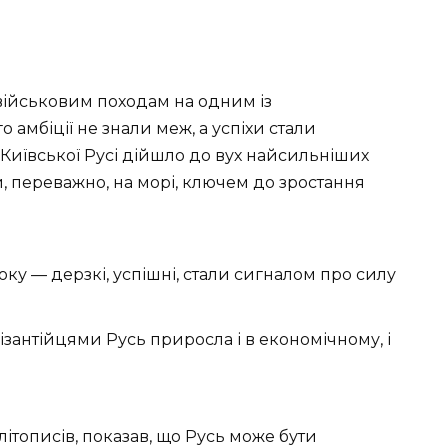
військовим походам на одним із
 амбіції не знали меж, а успіхи стали
 Київської Русі дійшло до вух найсильніших
ни, переважно, на морі, ключем до зростання
ку — дерзкі, успішні, стали сигналом про силу
зантійцями Русь приросла і в економічному, і
ітописів, показав, що Русь може бути