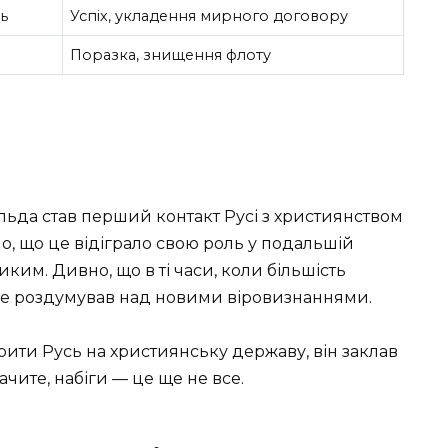
ь
Успіх, укладення мирного договору
Поразка, знищення флоту
ьда став перший контакт Русі з християнством
но, що це відіграло свою роль у подальшій
ким. Дивно, що в ті часи, коли більшість
же роздумував над новими віровизнаннями.
рити Русь на християнську державу, він заклав
чите, набіги — це ще не все.