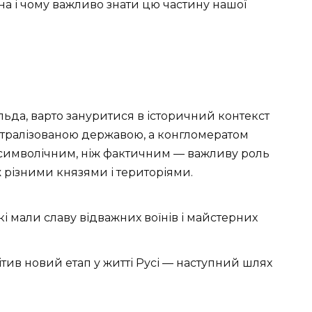
іна і чому важливо знати цю частину нашої
ьда, варто зануритися в історичний контекст
централізованою державою, а конгломератом
символічним, ніж фактичним — важливу роль
ж різними князями і територіями.
кі мали славу відважних воїнів і майстерних
ітив новий етап у житті Русі — наступний шлях