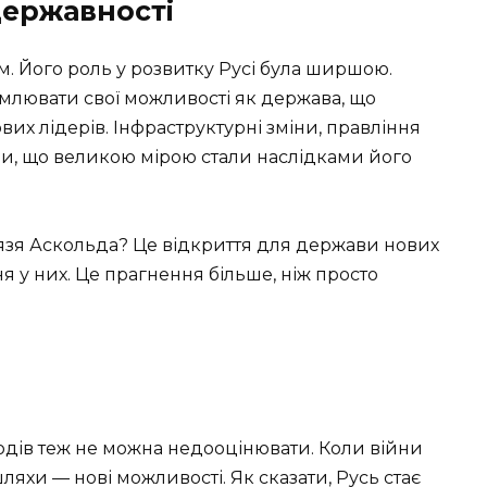
державності
. Його роль у розвитку Русі була ширшою.
омлювати свої можливості як держава, що
вих лідерів. Інфраструктурні зміни, правління
и, що великою мірою стали наслідками його
нязя Аскольда? Це відкриття для держави нових
ння у них. Це прагнення більше, ніж просто
дів теж не можна недооцінювати. Коли війни
шляхи — нові можливості. Як сказати, Русь стає