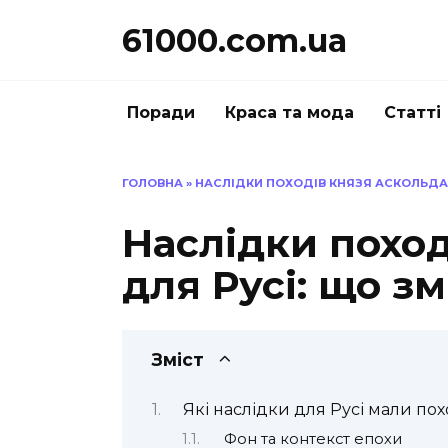
Перейти
61000.com.ua
до
вмісту
Поради
Краса та мода
Статті
ГОЛОВНА
»
НАСЛІДКИ ПОХОДІВ КНЯЗЯ АСКОЛЬДА 
Наслідки поход
для Русі: що з
Зміст
Які наслідки для Русі мали по
Фон та контекст епохи