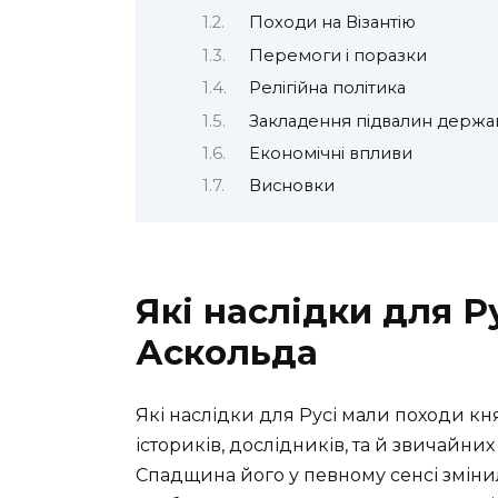
Походи на Візантію
Перемоги і поразки
Релігійна політика
Закладення підвалин держа
Економічні впливи
Висновки
Які наслідки для Р
Аскольда
Які наслідки для Русі мали походи кн
істориків, дослідників, та й звичайни
Спадщина його у певному сенсі змінила