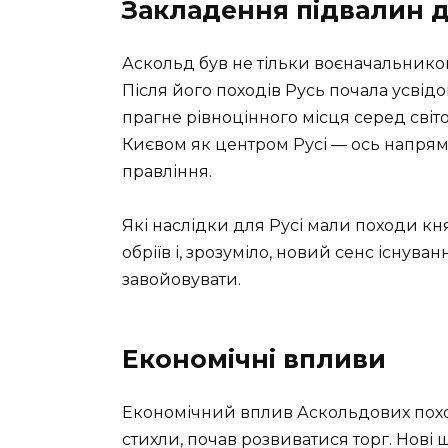
Закладення підвалин 
Аскольд був не тільки воєначальником
Після його походів Русь почала усвід
прагне рівноцінного місця серед світо
Києвом як центром Русі — ось напрям
правління.
Які наслідки для Русі мали походи к
обріїв і, зрозуміло, новий сенс існува
завойовувати.
Економічні впливи
Економічний вплив Аскольдових похо
стихли, почав розвиватися торг. Нові 