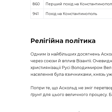
860
Перший похід на Константинопол
941
Похід на Константинополь
Релігійна політика
Одним із найбільших досягнень Аскол
через союзи й вплив Візантії. Очевид
християнізації Русі Володимиром Вели
населення була язичниками, князь у
Попри те, що Аскольд не зміг перетво
ґрунт для цього величного процесу. Ба