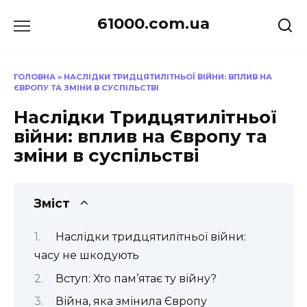
Перейти
61000.com.ua
до
вмісту
ГОЛОВНА
»
НАСЛІДКИ ТРИДЦЯТИЛІТНЬОЇ ВІЙНИ: ВПЛИВ НА
ЄВРОПУ ТА ЗМІНИ В СУСПІЛЬСТВІ
Наслідки Тридцятилітньої
війни: вплив на Європу та
зміни в суспільстві
Зміст
Наслідки тридцятилітньої війни:
часу не шкодують
Вступ: Хто пам’ятає ту війну?
Війна, яка змінила Європу