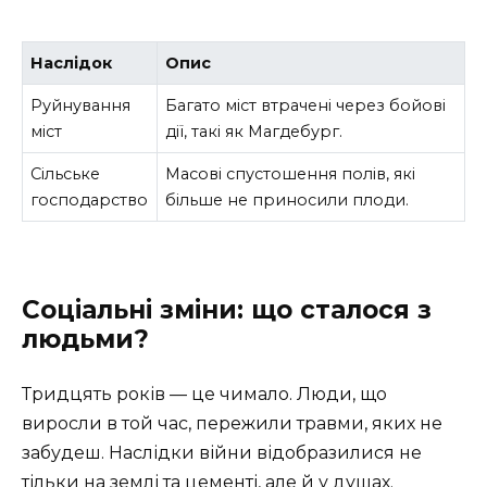
Наслідок
Опис
Руйнування
Багато міст втрачені через бойові
міст
дії, такі як Магдебург.
Сільське
Масові спустошення полів, які
господарство
більше не приносили плоди.
Соціальні зміни: що сталося з
людьми?
Тридцять років — це чимало. Люди, що
виросли в той час, пережили травми, яких не
забудеш. Наслідки війни відобразилися не
тільки на землі та цементі, але й у душах.