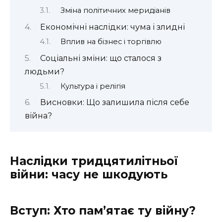
Зміна політичних меридіанів
Економічні наслідки: чума і злидні
Вплив на бізнес і торгівлю
Соціальні зміни: що сталося з
людьми?
Культура і релігія
Висновки: Що залишила після себе
війна?
Наслідки тридцятилітньої
війни: часу не шкодують
Вступ: Хто пам’ятає ту війну?