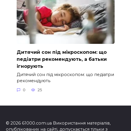
Дитячий сон під мікроскопом: що
педіатри рекомендують, а батьки
ігнорують
Дитячий сон під мікроскопом: що педіатри
рекомендують
0
25
© 2026 61000.com.ua Використання матеріалів,
опублікованих на сайті, допускається тільки з