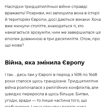
Наслідки тридцятилітньої війни справді
вражають! Розриви, які залишила вона в історії
й територіях Європи, досі даються взнаки. Хоча
вже минули століття, знаходяться ті, хто
намагається зрозуміти, чим же завершилася ця
епопея довжиною в три десятиліття. Отож, про
що мова?
Війна, яка змінила Європу
І так… десь там у Європі в період з 1618 по 1648
роки сталося щось грандіозне. Тридцятилітня
війна розпочалася з релігійних конфліктів, але
швидко переросла в щось більше. Битви,
угоди, зради — то лише частина того, що
відбувалося. І хоча спочатку релігія мала