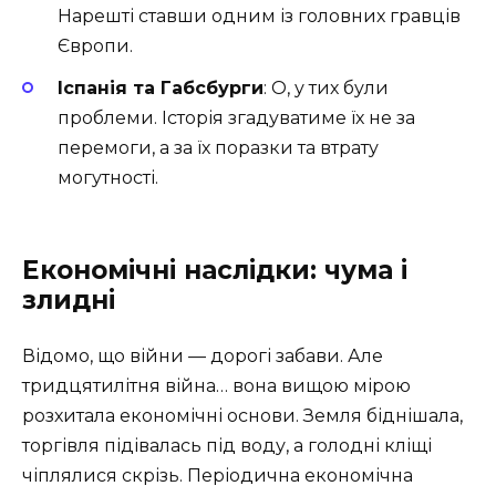
Нарешті ставши одним із головних гравців
Європи.
Іспанія та Габсбурги
: О, у тих були
проблеми. Історія згадуватиме їх не за
перемоги, а за їх поразки та втрату
могутності.
Економічні наслідки: чума і
злидні
Відомо, що війни — дорогі забави. Але
тридцятилітня війна… вона вищою мірою
розхитала економічні основи. Земля біднішала,
торгівля підівалась під воду, а голодні кліщі
чіплялися скрізь. Періодична економічна