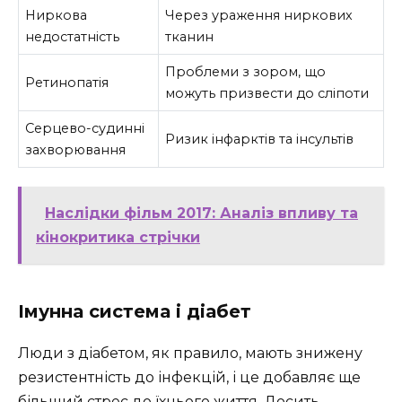
Ниркова
Через ураження ниркових
недостатність
тканин
Проблеми з зором, що
Ретинопатія
можуть призвести до сліпоти
Серцево-судинні
Ризик інфарктів та інсультів
захворювання
Наслідки фільм 2017: Аналіз впливу та
кінокритика стрічки
Імунна система і діабет
Люди з діабетом, як правило, мають знижену
резистентність до інфекцій, і це добавляє ще
більший стрес до їхнього життя. Досить