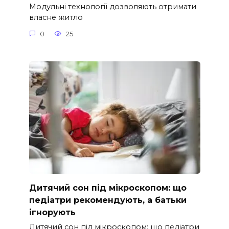
Модульні технології дозволяють отримати
власне житло
0
25
Дитячий сон під мікроскопом: що
педіатри рекомендують, а батьки
ігнорують
Дитячий сон під мікроскопом: що педіатри