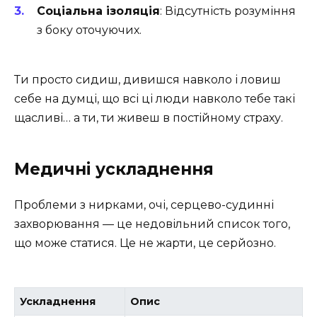
Соціальна ізоляція
: Відсутність розуміння
з боку оточуючих.
Ти просто сидиш, дивишся навколо і ловиш
себе на думці, що всі ці люди навколо тебе такі
щасливі… а ти, ти живеш в постійному страху.
Медичні ускладнення
Проблеми з нирками, очі, серцево-судинні
захворювання — це недовільний список того,
що може статися. Це не жарти, це серйозно.
Ускладнення
Опис