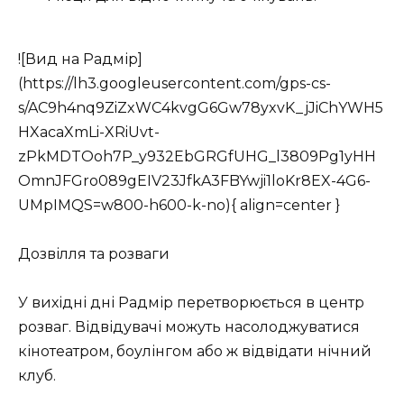
![Вид на Радмір]
(https://lh3.googleusercontent.com/gps-cs-
s/AC9h4nq9ZiZxWC4kvgG6Gw78yxvK_jJiChYWH5
HXacaXmLi-XRiUvt-
zPkMDTOoh7P_y932EbGRGfUHG_l3809Pg1yHH
OmnJFGro089gEIV23JfkA3FBYwji1loKr8EX-4G6-
UMpIMQS=w800-h600-k-no){ align=center }
Дозвілля та розваги
У вихідні дні Радмір перетворюється в центр
розваг. Відвідувачі можуть насолоджуватися
кінотеатром, боулінгом або ж відвідати нічний
клуб.