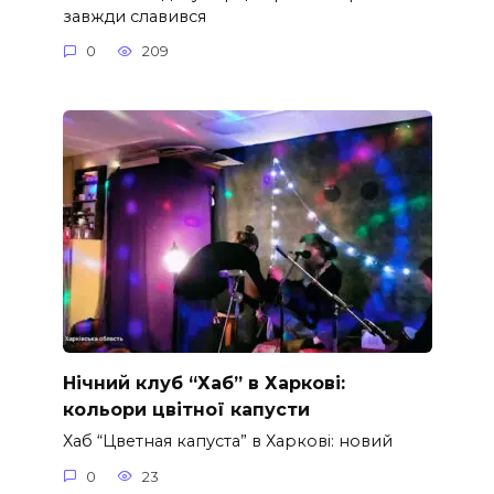
завжди славився
0
209
Нічний клуб “Хаб” в Харкові:
кольори цвітної капусти
Хаб “Цветная капуста” в Харкові: новий
0
23