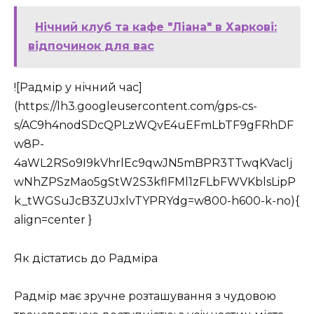
Нічний клуб та кафе "Ліана" в Харкові:
відпочинок для вас
![Радмір у нічний час]
(https://lh3.googleusercontent.com/gps-cs-
s/AC9h4nodSDcQPLzWQvE4uEFmLbTF9gFRhDF
w8P-
4aWL2RSo9I9kVhrlEc9qwJN5mBPR3TTwqKVaclj
wNhZPSzMao5gStW2S3kflFMl1zFLbFWVKblsLipP
k_tWGSuJcB3ZUJxlvTYPRYdg=w800-h600-k-no){
align=center }
Як дістатись до Радміра
Радмір має зручне розташування з чудовою