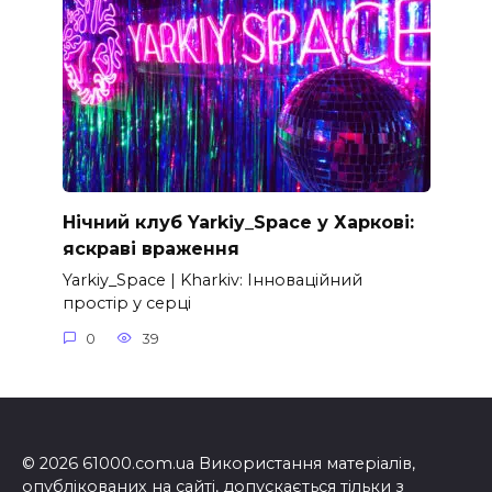
Нічний клуб Yarkiy_Space у Харкові:
яскраві враження
Yarkiy_Space | Kharkiv: Інноваційний
простір у серці
0
39
© 2026 61000.com.ua Використання матеріалів,
опублікованих на сайті, допускається тільки з