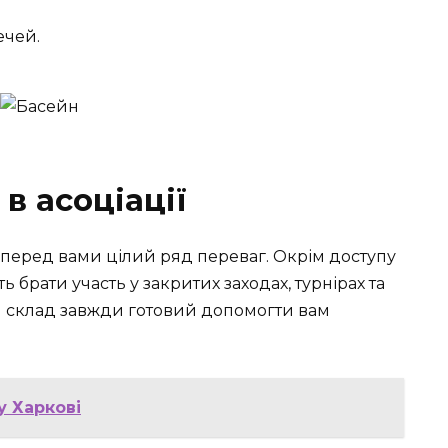
ечей.
в асоціації
 перед вами цілий ряд переваг. Окрім доступу
ь брати участь у закритих заходах, турнірах та
 склад завжди готовий допомогти вам
 у Харкові