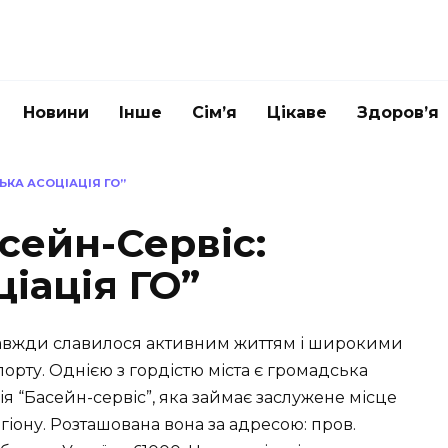
Новини
Інше
Сім’я
Цікаве
Здоров’я
ЬКА АСОЦІАЦІЯ ГО”
сейн-Сервіс:
ціація ГО”
 завжди славилося активним життям і широкими
рту. Однією з гордістю міста є громадська
ція “Басейн-сервіс”, яка займає заслужене місце
іону. Розташована вона за адресою: пров.