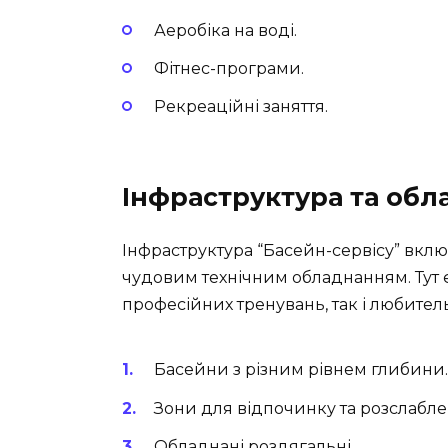
Аеробіка на воді.
Фітнес-програми.
Рекреаційні заняття.
Інфраструктура та об
Інфраструктура “Басейн-сервісу” вкл
чудовим технічним обладнанням. Тут 
професійних тренувань, так і любител
Басейни з різним рівнем глибини.
Зони для відпочинку та розслабле
Обладнані роздягальні.