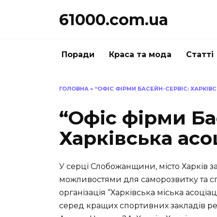
Перейти
61000.com.ua
до
вмісту
Поради
Краса та мода
Статті
ГОЛОВНА
»
“ОФІС ФІРМИ БАСЕЙН-СЕРВІС: ХАРКІВС
“Офіс фірми Ба
Харківська асо
У серці Слобожанщини, місто Харків
можливостями для саморозвитку та спо
організація “Харківська міська асоціа
серед кращих спортивних закладів рег