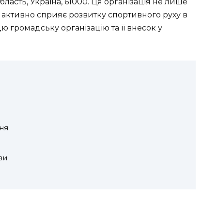
область, Україна, 61000. Ця організація не лише
й активно сприяє розвитку спортивного руху в
цю громадську організацію та її внесок у
ня
ви