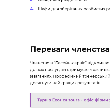
Шафи для зберігання особистих р
Переваги членства 
Членство в “Басейн-сервіс” відкриває
до всіх послуг, ви отримуєте можливіст
змаганнях. Професійний тренерський
досягнути найкращих результатів.
Тури з Exotica.tours - офіс фірми