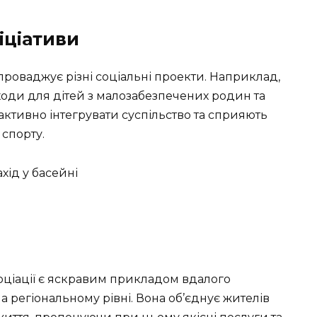
іціативи
проваджує різні соціальні проекти. Наприклад,
ходи для дітей з малозабезпечених родин та
ь активно інтегрувати суспільство та сприяють
 спорту.
соціації є яскравим прикладом вдалого
а регіональному рівні. Вона об’єднує жителів