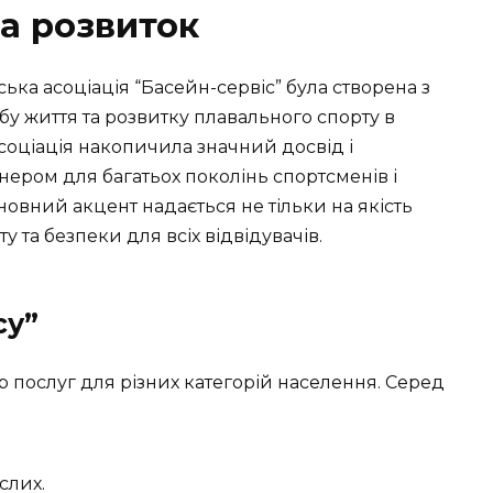
та розвиток
ська асоціація “Басейн-сервіс” була створена з
у життя та розвитку плавального спорту в
асоціація накопичила значний досвід і
ером для багатьох поколінь спортсменів і
новний акцент надається не тільки на якість
у та безпеки для всіх відвідувачів.
су”
 послуг для різних категорій населення. Серед
слих.