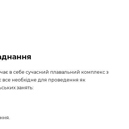
ладнання
ючає в себе сучасний плавальний комплекс з
є все необхідне для проведення як
ьських занять:
ння.