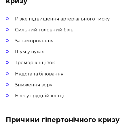
кризу
Різке підвищення артеріального тиску
Сильний головний біль
Запаморочення
Шум у вухах
Тремор кінцівок
Нудота та блювання
Зниження зору
Біль у грудній клітці
Причини гіпертонічного кризу