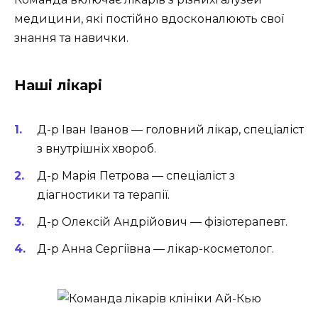
медицини, які постійно вдосконалюють свої
знання та навички.
Наші лікарі
Д-р Іван Іванов — головний лікар, спеціаліст
з внутрішніх хвороб.
Д-р Марія Петрова — спеціаліст з
діагностики та терапії.
Д-р Олексій Андрійович — фізіотерапевт.
Д-р Анна Сергіївна — лікар-косметолог.