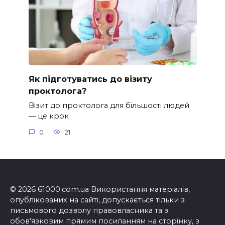
Як підготуватись до візиту
проктолога?
Візит до проктолога для більшості людей
— це крок
0
21
© 2026 61000.com.ua Використання матеріалів,
опублікованих на сайті, допускається тільки з
письмового дозволу правовласника та з
обов'язковим прямим посиланням на сторінку, з