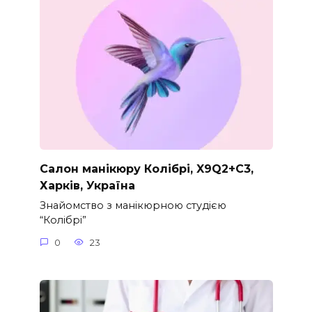
Салон манікюру Колібрі, X9Q2+C3,
Харків, Україна
Знайомство з манікюрною студією
“Колібрі”
0
23