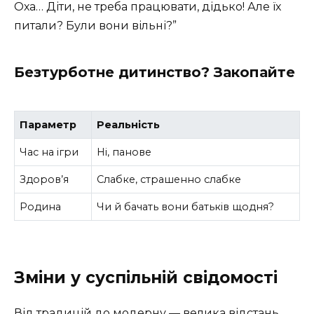
Оха… Діти, не треба працювати, дідько! Але їх
питали? Були вони вільні?”
Безтурботне дитинство? Закопайте
Параметр
Реальність
Час на ігри
Ні, панове
Здоров’я
Слабке, страшенно слабке
Родина
Чи й бачать вони батьків щодня?
Зміни у суспільній свідомості
Від традицій до модерну — велика відстань,