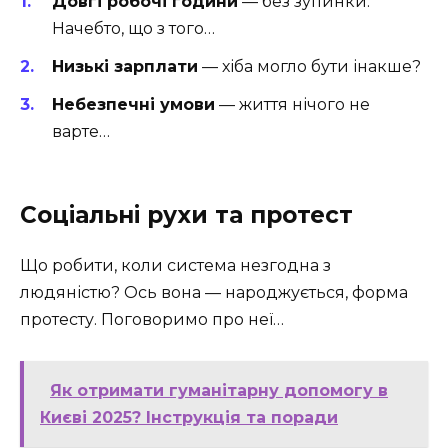
Довгі робочі години
— без зупинки.
Начебто, що з того…
Низькі зарплати
— хіба могло бути інакше?
Небезпечні умови
— життя нічого не
варте…
Соціальні рухи та протест
Що робити, коли система незгодна з
людяністю? Ось вона — народжується, форма
протесту. Поговоримо про неї…
Як отримати гуманітарну допомогу в
Києві 2025? Інструкція та поради