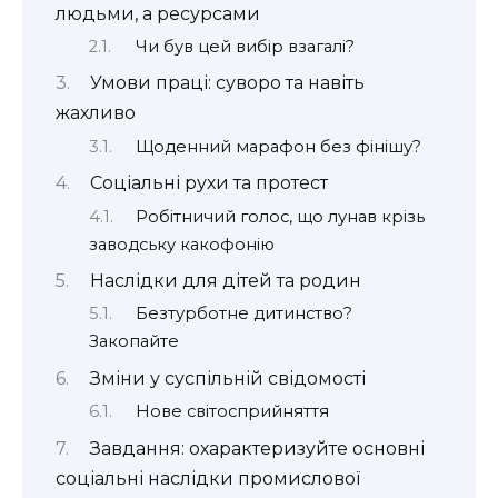
людьми, а ресурсами
Чи був цей вибір взагалі?
Умови праці: суворо та навіть
жахливо
Щоденний марафон без фінішу?
Соціальні рухи та протест
Робітничий голос, що лунав крізь
заводську какофонію
Наслідки для дітей та родин
Безтурботне дитинство?
Закопайте
Зміни у суспільній свідомості
Нове світосприйняття
Завдання: охарактеризуйте основні
соціальні наслідки промислової