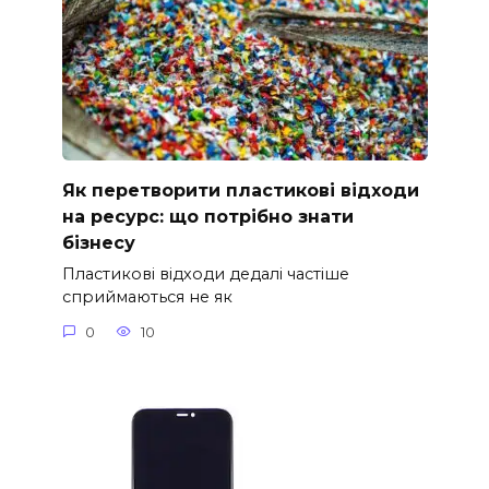
Як перетворити пластикові відходи
на ресурс: що потрібно знати
бізнесу
Пластикові відходи дедалі частіше
сприймаються не як
0
10