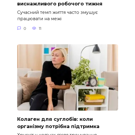
виснажливого робочого тижня
Сучасний темп життя часто змушує
працювати на межі
0
11
Колаген для суглобів: коли
організму потрібна підтримка
Хрускіт у колінах після тренування,