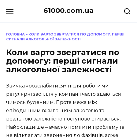
Перейти
61000.com.ua
до
вмісту
ГОЛОВНА
»
КОЛИ ВАРТО ЗВЕРТАТИСЯ ПО ДОПОМОГУ: ПЕРШІ
СИГНАЛИ АЛКОГОЛЬНОЇ ЗАЛЕЖНОСТІ
Коли варто звертатися по
допомогу: перші сигнали
алкогольної залежності
Звичка «розслабитися» після роботи чи
регулярні застілля у компанії часто здаються
чимось буденним. Проте межа між
епізодичним вживанням алкоголю та
реальною залежністю поступово стирається.
Найскладніше – вчасно помітити проблему та
не відкладати звернення до фахівців, адже