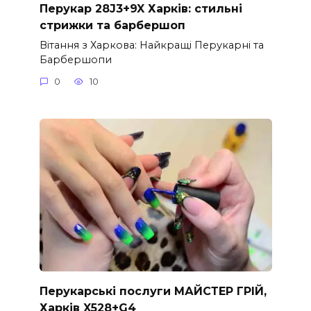
Перукар 28J3+9X Харків: стильні
стрижки та барбершоп
Вітання з Харкова: Найкращі Перукарні та
Барбершопи
0
10
Перукарські послуги МАЙСТЕР ГРІЙ,
Харків X528+G4