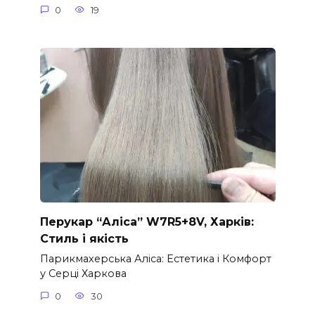
0
19
Перукар “Аліса” W7R5+8V, Харків:
Стиль і якість
Парикмахерська Аліса: Естетика і Комфорт
у Серці Харкова
0
30