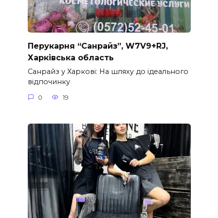
Перукарня “Санрайз”, W7V9+RJ,
Харківська область
Санрайз у Харкові: На шляху до ідеального
відпочинку
0
19