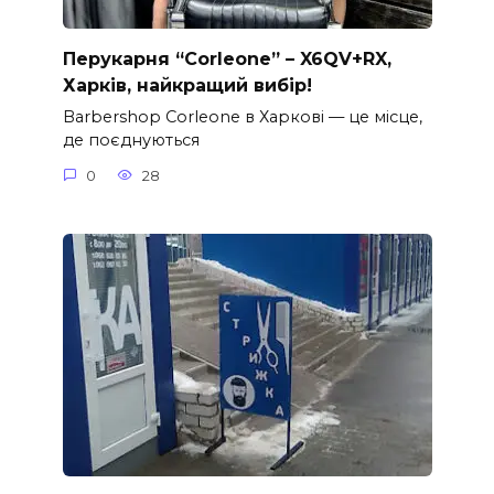
Перукарня “Corleone” – X6QV+RX,
Харків, найкращий вибір!
Barbershop Corleone в Харкові — це місце,
де поєднуються
0
28