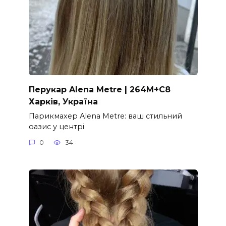
Перукар Alena Metre | 264M+C8
Харків, Україна
Парикмахер Alena Metre: ваш стильний
оазис у центрі
0
34