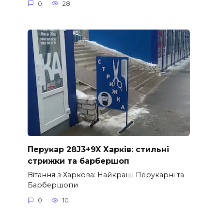
0
28
Перукар 28J3+9X Харків: стильні
стрижки та барбершоп
Вітання з Харкова: Найкращі Перукарні та
Барбершопи
0
10