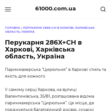
Перейти
61000.com.ua
до
вмісту
ГОЛОВНА
»
ПЕРУКАРНЯ 286X+CH В ХАРКОВІ, ХАРКІВСЬКА
ОБЛАСТЬ, УКРАЇНА
Перукарня 286X+CH в
Харкові, Харківська
область, Україна
Парикмахерська “Цирюльня” в Харкові: стиль та
якість для кожного
У самому серці Харкова, на вулиці
Валентинівська, 35/81, розташована відома
парикмахерська “Цирюльня”. Це місце, де
поєднуються багаторічний досвід, сучасні