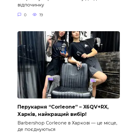
відпочинку
0
19
Перукарня “Corleone” – X6QV+RX,
Харків, найкращий вибір!
Barbershop Corleone в Харкові — це місце,
де поєднуються