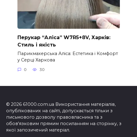
Перукар “Аліса” W7R5+8V, Харків:
Стиль і якість
Парикмахерська Аліса: Естетика і Комфорт
у Серці Харкова
0
30
© 2026 61000.com.ua Використання матеріалів,
опублікованих на сайті, допускається тільки з
письмового дозволу правовласника та з
обов'язковим прямим посиланням на сторінку, з
якої запозичений матеріал.