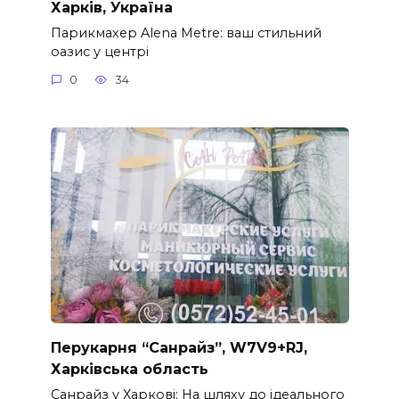
Харків, Україна
Парикмахер Alena Metre: ваш стильний
оазис у центрі
0
34
Перукарня “Санрайз”, W7V9+RJ,
Харківська область
Санрайз у Харкові: На шляху до ідеального