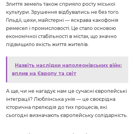
Злиття земель також сприяло росту міської
культури. Зрушення відбувались не без того.
Гільдії, цехи, майстерні — яскрава какофонія
ремесел і промисловості. Це стало основою
економічної стабільності в містах, що значно
підвищило якість життя жителів.
Назвіть наслідки наполеонівських війн:
вплив на Європу та світ
А ще, чи не нагадує нам це сучасні європейські
інтеграції? Люблінська унія — це своєрідна
історична прелюдія до тих процесів, які
сьогодні визначають європейську солідарність.