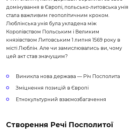
домінування в Європі, польсько-литовська унія
стала важливим геополітичним кроком.
Люблінська унія була укладена між
Королівством Польським і Великим
князівством Литовським 1 липня 1569 року в
місті Люблін. Але чи замислювались ви, чому
цей акт став значущим?
Виникла нова держава — Річ Посполита
Зміцнення позицій в Європі
Етнокультурний взаємозбагачення
Створення Речі Посполитої