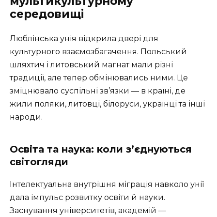
мультикультурному
середовищі
Люблінська унія відкрила двері для
культурного взаємозбагачення. Польський
шляхтич і литовський магнат мали різні
традиції, але тепер обмінювались ними. Це
зміцнювало суспільні зв’язки — в країні, де
жили поляки, литовці, білоруси, українці та інші
народи.
Освіта та наука: коли з’єднуються
світогляди
Інтелектуальна внутрішня міграція навколо унії
дала імпульс розвитку освіти й науки.
Заснування університетів, академій —