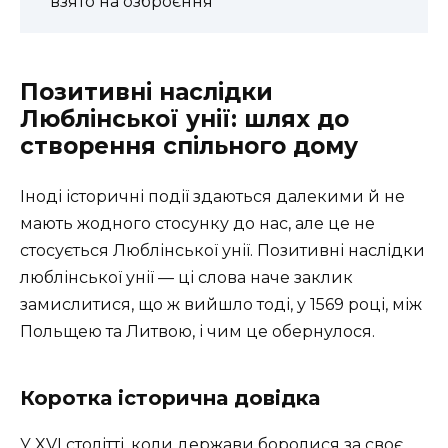
взято на озброєння
Позитивні наслідки
Люблінської унії: шлях до
створення спільного дому
Іноді історичні події здаються далекими й не
мають жодного стосунку до нас, але це не
стосується Люблінської унії. Позитивні наслідки
люблінської унії — ці слова наче заклик
замислитися, що ж вийшло тоді, у 1569 році, між
Польщею та Литвою, і чим це обернулося.
Коротка історична довідка
У XVI столітті, коли держави боролися за своє