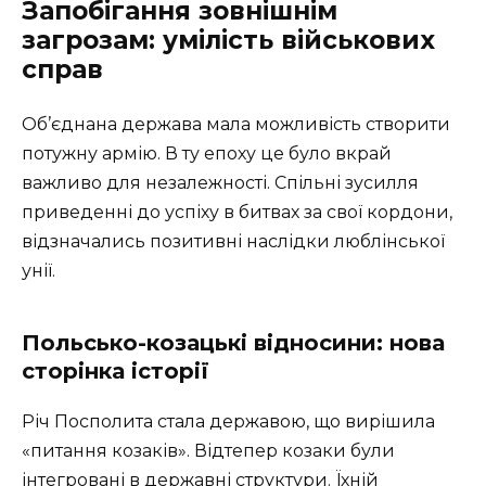
Запобігання зовнішнім
загрозам: умілість військових
справ
Об’єднана держава мала можливість створити
потужну армію. В ту епоху це було вкрай
важливо для незалежності. Спільні зусилля
приведенні до успіху в битвах за свої кордони,
відзначались позитивні наслідки люблінської
унії.
Польсько-козацькі відносини: нова
сторінка історії
Річ Посполита стала державою, що вирішила
«питання козаків». Відтепер козаки були
інтегровані в державні структури. Їхній