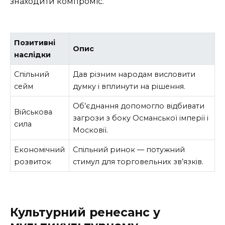
знаходити компроміс.
Позитивні
Опис
наслідки
Спільний
Дав різним народам висловити
сейм
думку і вплинути на рішення.
Об’єднання допомогло відбивати
Військова
загрози з боку Османської імперії і
сила
Московії.
Економічний
Спільний ринок — потужний
розвиток
стимул для торговельних зв’язків.
Культурний ренесанс у