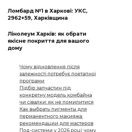
Ломбард №1 в Харкові: УКС,
2962+59, Харківщина
Лінолеум Харків: як обрати
якісне покриття для вашого
дому
Чому відновлення після
залежності потребує поетапної
програми
Підбір запчастин під
конкретну модель комбайна
чи сівалки: як не помилитися
Как выбрать пигменты для
перманентного макияжа:
рекомендации для мастеров
Под-системи у 2026 році: чому