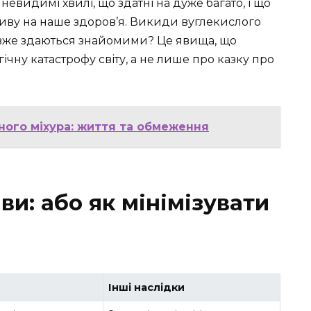
і невидимі хвилі, що здатні на дуже багато, і що
ливу на наше здоров’я. Викиди вуглекислого
ь, вже здаються знайомими? Це явища, що
чну катастрофу світу, а не лише про казку про
ного міхура: життя та обмеження
ви: або як мінімізувати
Інші наслідки