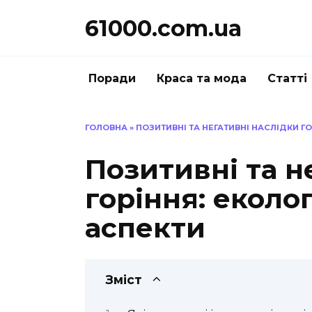
Перейти
61000.com.ua
до
вмісту
Поради
Краса та мода
Статті
ГОЛОВНА
»
ПОЗИТИВНІ ТА НЕГАТИВНІ НАСЛІДКИ ГО
Позитивні та н
горіння: еколог
аспекти
Зміст