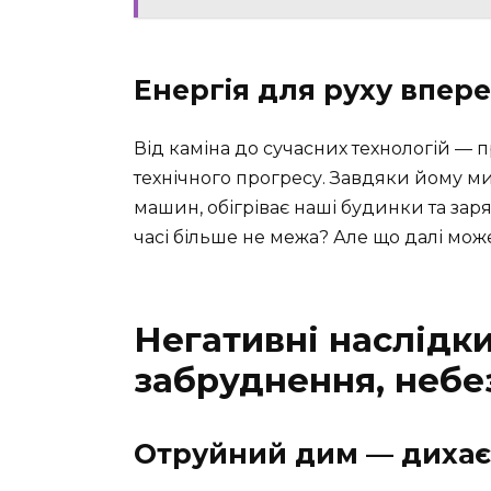
Енергія для руху впер
Від каміна до сучасних технологій — 
технічного прогресу. Завдяки йому м
машин, обігріває наші будинки та заря
часі більше не межа? Але що далі мож
Негативні наслідки
забруднення, небе
Отруйний дим — диха