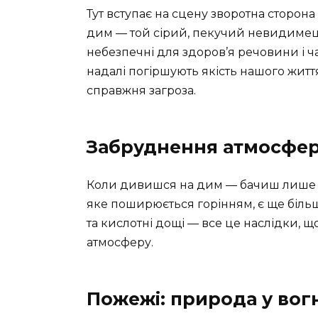
Тут вступає на сцену зворотна сторон
дим — той сірий, пекучий невидимец
небезпечні для здоров’я речовини і ч
надалі погіршують якість нашого житт
справжня загроза.
Забруднення атмосфе
Коли дивишся на дим — бачиш лише й
яке поширюється горінням, є ще більш
та кислотні дощі — все це наслідки, щ
атмосферу.
Пожежі: природа у вог