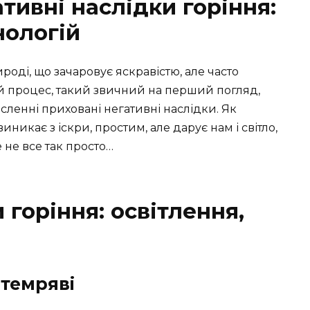
ативні наслідки горіння:
нологій
оді, що зачаровує яскравістю, але часто
й процес, такий звичний на перший погляд,
исленні приховані негативні наслідки. Як
никає з іскри, простим, але дарує нам і світло,
 не все так просто…
 горіння: освітлення,
 темряві