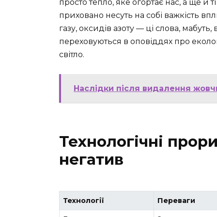
просто тепло, яке огортає нас, а ще й т
приховано несуть на собі важкість вп
газу, оксидів азоту — ці слова, мабут
переховуються в оповіддях про екологі
світло.
Наслідки після видалення жовч
Технологічні прори
негатив
Технології
Переваги