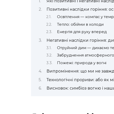
Які позитивні і негативні наслі
Позитивні наслідки горіння: осв
Освітлення — компас у темр
Тепло: обійми в холоди
Енергія для руху вперед
Негативні наслідки горіння: д
Отруйний дим — дихаємо 
Забруднення атмосферног
Пожежі: природа у вогні
Випромінення: що ми не завжд
Технологічні прориви: або як м
Висновок: симбіоз вогню і наш