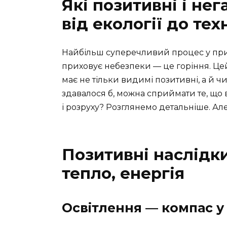
Які позитивні і нег
від екології до тех
Найбільш суперечливий процес у прир
приховує небезпеки — це горіння. Це
має не тільки видимі позитивні, а й ч
здавалося б, можна сприймати те, що ви
і розруху? Розглянемо детальніше. Але
Позитивні наслідки
тепло, енергія
Освітлення — компас у