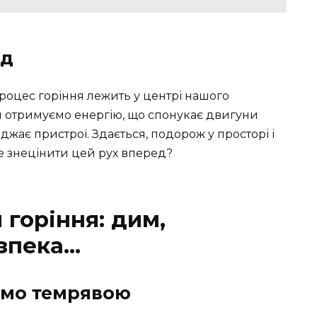
ед
процес горіння лежить у центрі нашого
и отримуємо енергію, що спонукає двигуни
джає пристрої. Здається, подорож у просторі і
е знецінити цей рух вперед?
 горіння: дим,
зпека…
ємо темрявою