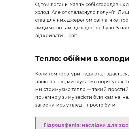
О, той вогонь. Уявіть собі стародавні
холод. Але от спалахнуло полум’я! Лиш
став для них джерелом світла, яке про
видимістю там, де її досі не було. З 
відкривати … світ.
Тепло: обійми в холод
Коли температури падають, і здається
навколо нас, ми шукаємо порятунок. І
ми отримуємо тепло — такий простий,
приємно у зиму засісти біля каміна, н
загорнутись у плед, і просто бути.
Гідроцефалія: наслідки для здо