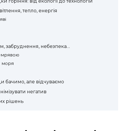
дки горіння: від екології до технологій
ітлення, тепло, енергія
яві
им, забруднення, небезпека…
темрявою
о моря
и бачимо, але відчуваємо
інімізувати негатив
их рішень