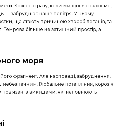
а мети. Кожного разу, коли ми щось спалюємо,
ь — забруднює наше повітря. У ньому
астки, що стають причиною хвороб легенів, та
я. Темрява більше не затишний простір, а
рного моря
ого фрагмент. Але насправді, забруднення,
 небезпечним. Глобальне потепління, корозія
о пов’язані з викидами, які наповнюють
ні