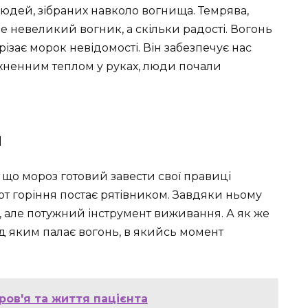
х людей, зібраних навколо вогнища. Темрява,
е невеликий вогник, а скільки радості. Вогонь
різає морок невідомості. Він забезпечує нас
натхненним теплом у руках, люди почали
и
, що мороз готовий завести свої правиці
 от горіння постає рятівником. Завдяки ньому
 але потужний інструмент виживання. А як же
ад яким палає вогонь, в якийсь момент
ров'я та життя пацієнта