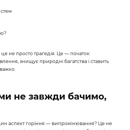
истем
во?
 це не просто трагедія. Це — початок
влення, знищує природні багатства і ставить
важко.
ми не завжди бачимо,
дин аспект горіння — випромінювання? Це не