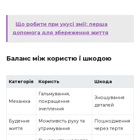
Що робити при укусі змії: перша
допомога для збереження життя
Баланс між користю і шкодою
Категорія
Користь
Шкода
Гальмування,
Зношування
Механіка
покращення
деталей
зчеплення
Буденне
Можливість руху та
Пошкодження
життя
утримування
через тертя