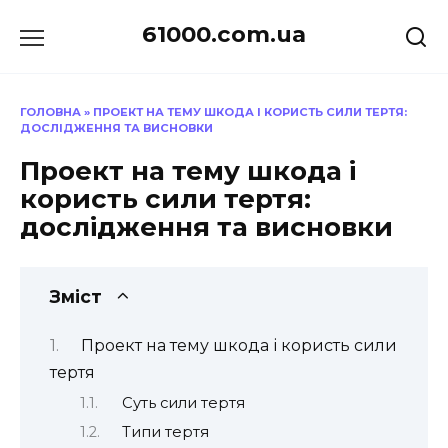
Перейти
61000.com.ua
до
вмісту
ГОЛОВНА
»
ПРОЕКТ НА ТЕМУ ШКОДА І КОРИСТЬ СИЛИ ТЕРТЯ:
ДОСЛІДЖЕННЯ ТА ВИСНОВКИ
Проект на тему шкода і
користь сили тертя:
дослідження та висновки
Зміст
Проект на тему шкода і користь сили
тертя
Суть сили тертя
Типи тертя