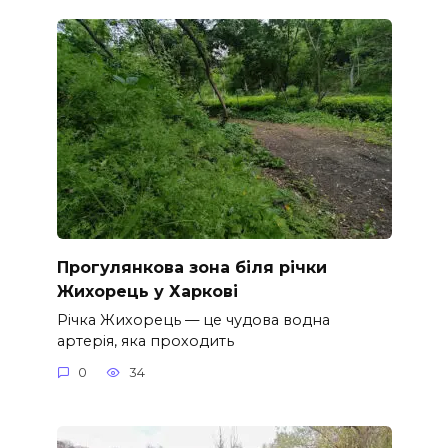
Прогулянкова зона біля річки
Жихорець у Харкові
Річка Жихорець — це чудова водна
артерія, яка проходить
0
34