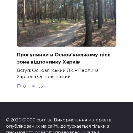
Прогулянки в Основ’янському лісі:
зона відпочинку Харків
Вступ: Основянський Ліс – Перлина
Харкова Основянський
0
56
© 2026 61000.com.ua Використання матеріалів,
опублікованих на сайті, допускається тільки з
письмового дозволу правовласника та з