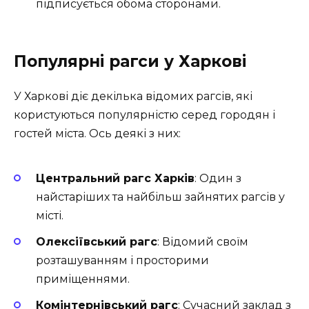
підписується обома сторонами.
Популярні рагси у Харкові
У Харкові діє декілька відомих рагсів, які
користуються популярністю серед городян і
гостей міста. Ось деякі з них:
Центральний рагс Харків
: Один з
найстаріших та найбільш зайнятих рагсів у
місті.
Олексіївський рагс
: Відомий своїм
розташуванням і просторими
приміщеннями.
Комінтернівський рагс
: Сучасний заклад з