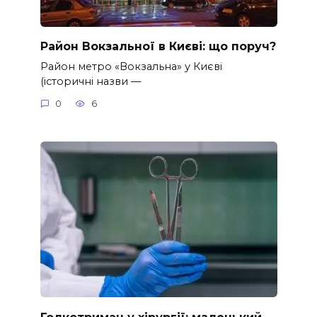
Район Вокзальної в Києві: що поруч?
Район метро «Вокзальна» у Києві
(історичні назви —
0
6
Голкотримач у хірургії: маленький