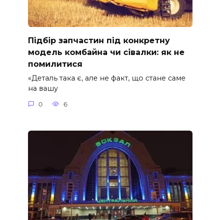
Підбір запчастин під конкретну
модель комбайна чи сівалки: як не
помилитися
«Деталь така є, але не факт, що стане саме
на вашу
0
6