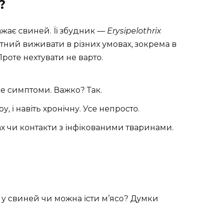
?
жає свиней. Її збудник —
Erysipelothrix
тний виживати в різних умовах, зокрема в
Проте нехтувати не варто.
це симптоми. Важко? Так.
, і навіть хронічну. Усе непросто.
х чи контакти з інфікованими тваринами.
а у свиней чи можна їсти м’ясо? Думки