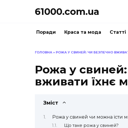
Перейти
61000.com.ua
до
вмісту
Поради
Краса та мода
Статті
ГОЛОВНА
»
РОЖА У СВИНЕЙ: ЧИ БЕЗПЕЧНО ВЖИВАТ
Рожа у свиней:
вживати їхнє м
Зміст
Рожа у свиней чи можна їсти м’
Що таке рожа у свиней?