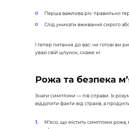
Перша важлива річ: правильно тер
Слід уникати вживання сирого або
І тепер питання до вас: чи готові ви р
увазі свій шлунок, скаже ні.
Рожа та безпека м’
Знати симптоми — пів справи. Їх ро
відділити факти від страхів, а продукти
М’ясо, що містить симптоми рожа,