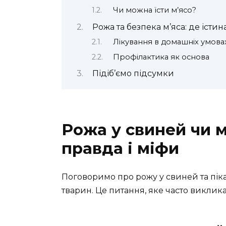
Чи можна їсти м’ясо?
Рожа та безпека м’яса: де істин
Лікування в домашніх умова
Профілактика як основа
Підіб’ємо підсумки
Рожа у свиней чи м
правда і міфи
Поговоримо про рожу у свиней та піка
тварин. Це питання, яке часто виклик