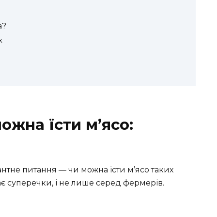
а?
х
ожна їсти м’ясо:
нтне питання — чи можна їсти м’ясо таких
ає суперечки, і не лише серед фермерів.