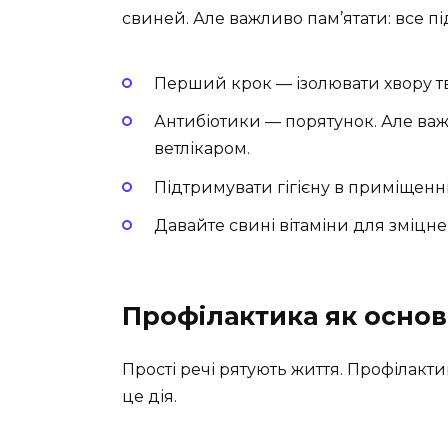
свиней. Але важливо пам’ятати: все п
Перший крок — ізолювати хвору т
Антибіотики — порятунок. Але важл
ветлікаром.
Підтримувати гігієну в приміщенні
Давайте свині вітаміни для зміцне
Профілактика як основ
Прості речі рятують життя. Профілакт
це дія.