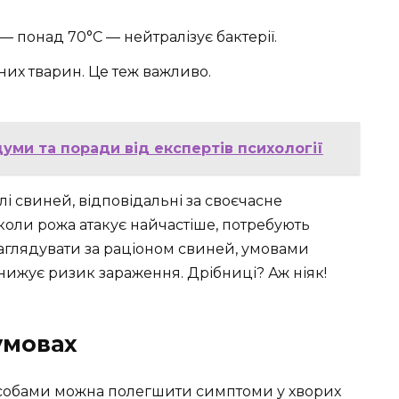
 понад 70°C — нейтралізує бактерії.
них тварин. Це теж важливо.
уми та поради від експертів психології
і свиней, відповідальні за своєчасне
 коли рожа атакує найчастіше, потребують
аглядувати за раціоном свиней, умовами
нижує ризик зараження. Дрібниці? Аж ніяк!
умовах
засобами можна полегшити симптоми у хворих