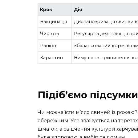
Крок
Дія
Вакцинація
Диспансеризація свиней в
Чистота
Регулярна дезінфекція при
Раціон
Збалансований корм, вітам
Карантин
Вимушене припинення конт
Підіб’ємо підсумки
Чи можна їсти м’ясо свиней із рожею?
обережним. Усе зважується на терезах
шматок, а свідчення культури харчуванн
буде здоровою, а вибір свідомим.