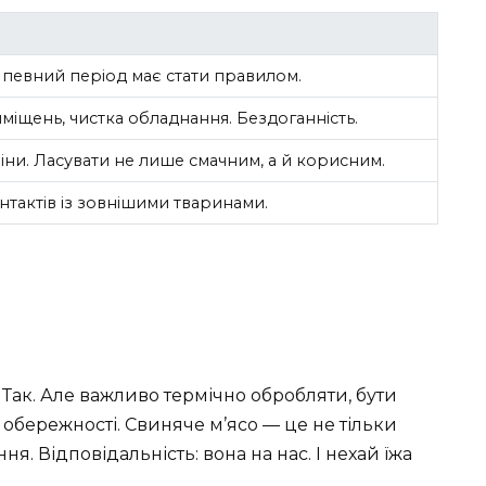
 певний період має стати правилом.
міщень, чистка обладнання. Бездоганність.
іни. Ласувати не лише смачним, а й корисним.
актів із зовнішими тваринами.
 Так. Але важливо термічно обробляти, бути
 обережності. Свиняче м’ясо — це не тільки
я. Відповідальність: вона на нас. І нехай їжа