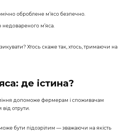
мічно оброблене м’ясо безпечно.
 недовареного м’яса.
изикувати? Хтось скаже так, хтось, тримаючи на
яса: де істина?
зуміння допоможе фермерам і споживачам
 від отрути.
 може бути підозрілим — зважаючи на якість