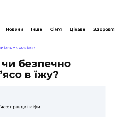
Новини
Інше
Сім’я
Цікаве
Здоров’я
И ЇХНЄ М’ЯСО В ЇЖУ?
 чи безпечно
’ясо в їжу?
ясо: правда і міфи