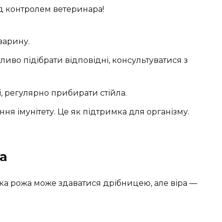
ід контролем ветеринара!
варину.
иво підібрати відповідні, консультуватися з
, регулярно прибирати стійла.
ння імунітету. Це як підтримка для організму.
а
ика рожа може здаватися дрібницею, але віра —