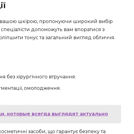
ії
за вашою шкірою, пропонуючи широкий вибір
і спеціалісти допоможуть вам впоратися з
ліпшити тонус та загальний вигляд обличчя.
 без хірургічного втручання.
гментації, омолодження.
и, которые всегда выглядят актуально
осметичні засоби, що гарантує безпеку та