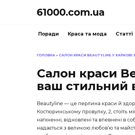
Перейти
61000.com.ua
до
вмісту
Поради
Краса та мода
Статті
ГОЛОВНА
»
САЛОН КРАСИ BEAUTYLINE У ХАРКОВІ:
Салон краси Bea
ваш стильний 
Beautyline — це перлина краси й здоро
Костюринському провулку, 2, стоїть мі
натхненні, відновлені та впевнені в со
надається з великою любов’ю та майст