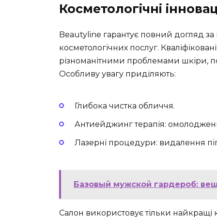
Косметологічні інновац
Beautyline гарантує повний догляд 
косметологічних послуг. Кваліфікован
різноманітними проблемами шкіри, по
Особливу увагу приділяють:
Глибока чистка обличчя.
Антиейджинг терапія: омолодження
Лазерні процедури: видалення пі
Базовый мужской гардероб: вещ
Салон використовує тільки найкращі к