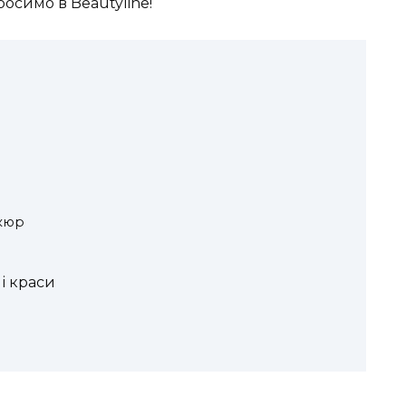
росимо в Beautyline!
кюр
 і краси