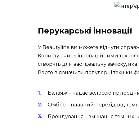
Перукарські інновації
У Beautyline ви можете відчути справ
Користуючись інноваційними техноло
створять для вас ідеальну зачіску, яка
Варто відзначити популярні техніки фа
Балаяж – надає волоссю природни
Омбре – плавний перехід від темно
Брондування – змішання темних і с