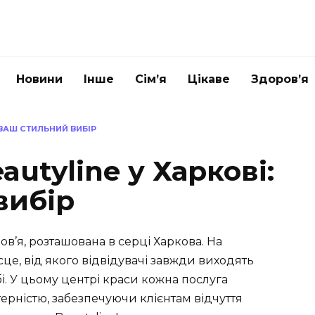
Новини
Інше
Сім’я
Цікаве
Здоров’я
 ВАШ СТИЛЬНИЙ ВИБІР
utyline у Харкові:
вибір
в’я, розташована в серці Харкова. На
сце, від якого відвідувачі завжди виходять
бі. У цьому центрі краси кожна послуга
ерністю, забезпечуючи клієнтам відчуття