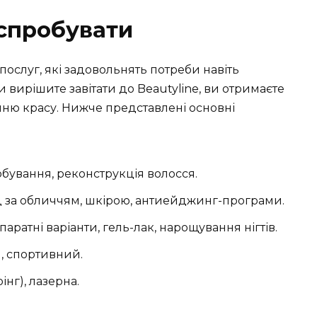
 спробувати
ослуг, які задовольнять потреби навіть
 вирішите завітати до Beautyline, ви отримаєте
шню красу. Нижче представлені основні
рбування, реконструкція волосся.
д за обличчям, шкірою, антиейджинг-програми.
аратні варіанти, гель-лак, нарощування нігтів.
, спортивний.
інг), лазерна.