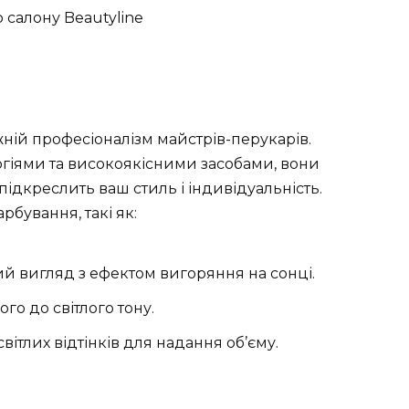
жній професіоналізм майстрів-перукарів.
гіями та високоякісними засобами, вони
 підкреслить ваш стиль і індивідуальність.
рбування, такі як:
й вигляд з ефектом вигоряння на сонці.
го до світлого тону.
вітлих відтінків для надання об’єму.