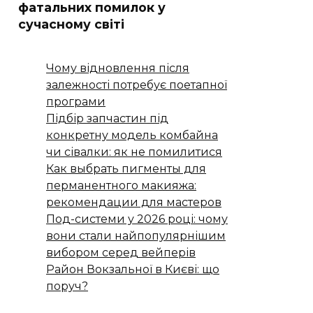
фатальних помилок у
сучасному світі
Чому відновлення після
залежності потребує поетапної
програми
Підбір запчастин під
конкретну модель комбайна
чи сівалки: як не помилитися
Как выбрать пигменты для
перманентного макияжа:
рекомендации для мастеров
Под-системи у 2026 році: чому
вони стали найпопулярнішим
вибором серед вейперів
Район Вокзальної в Києві: що
поруч?