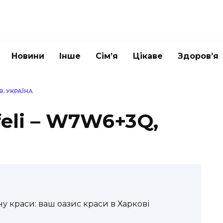
Новини
Інше
Сім’я
Цікаве
Здоров’я
В, УКРАЇНА
eli – W7W6+3Q,
у краси: ваш оазис краси в Харкові