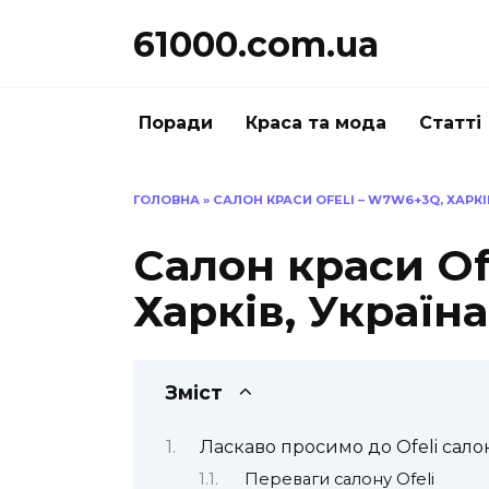
Перейти
61000.com.ua
до
вмісту
Поради
Краса та мода
Статті
ГОЛОВНА
»
САЛОН КРАСИ OFELI – W7W6+3Q, ХАРКІ
Салон краси Of
Харків, Україна
Зміст
Ласкаво просимо до Ofeli салон
Переваги салону Ofeli