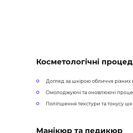
Косметологічні проце
Догляд за шкірою обличчя різних в
Омолоджуючі та оновлюючі проце
Поліпшення текстури та тонусу шк
Манікюр та педикюр