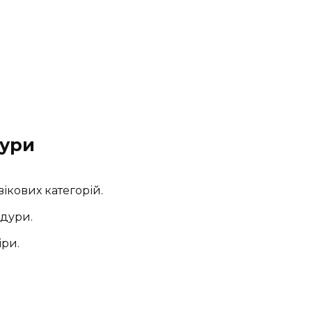
дури
ікових категорій.
дури.
іри.