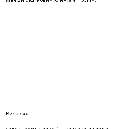
завжди раді новим клієнтам і гостям.
Висновок