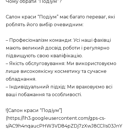
Чому обрати “Подіум”?
Салон краси “Подіум” має багато переваг, які
роблять його вибір очевидним:
– Професіоналізм команди: Усі наші фахівці
мають великий досвід роботи і регулярно
підвищують свою кваліфікацію.
– Якість обслуговування: Ми використовуємо
лише високоякісну косметику та сучасне
обладнання.
– Індивідуальний підхід: Ми враховуємо всі
ваші побажання та особливості.
![Салон краси “Подіум”]
(https://lh3.googleusercontent.com/gps-cs-
s/AC9h4nqaucPHW3VD84pZDj7zXwJ8CClIs03JnY