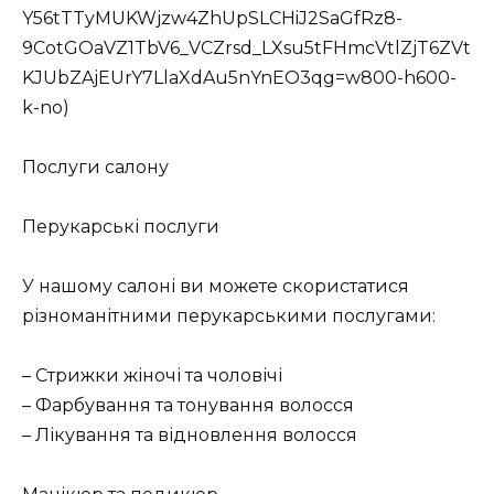
Y56tTTyMUKWjzw4ZhUpSLCHiJ2SaGfRz8-
9CotGOaVZ1TbV6_VCZrsd_LXsu5tFHmcVtlZjT6ZVt
KJUbZAjEUrY7LlaXdAu5nYnEO3qg=w800-h600-
k-no)
Послуги салону
Перукарські послуги
У нашому салоні ви можете скористатися
різноманітними перукарськими послугами:
– Стрижки жіночі та чоловічі
– Фарбування та тонування волосся
– Лікування та відновлення волосся