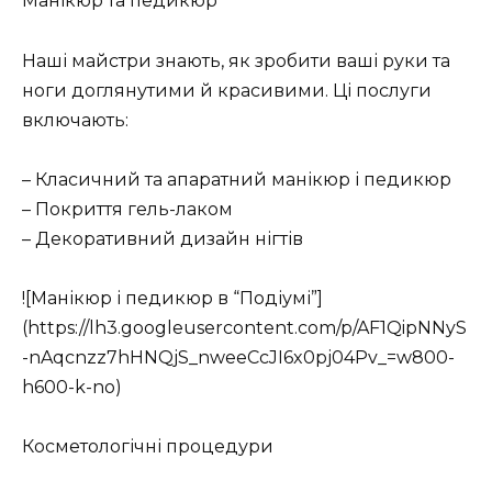
Манікюр та педикюр
Наші майстри знають, як зробити ваші руки та
ноги доглянутими й красивими. Ці послуги
включають:
– Класичний та апаратний манікюр і педикюр
– Покриття гель-лаком
– Декоративний дизайн нігтів
![Манікюр і педикюр в “Подіумі”]
(https://lh3.googleusercontent.com/p/AF1QipNNyS
-nAqcnzz7hHNQjS_nweeCcJI6x0pj04Pv_=w800-
h600-k-no)
Косметологічні процедури