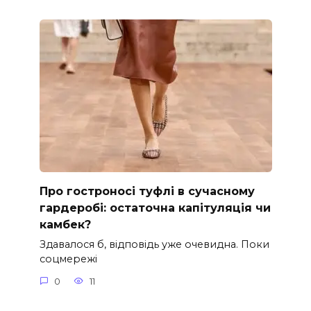
Про гостроносі туфлі в сучасному
гардеробі: остаточна капітуляція чи
камбек?
Здавалося б, відповідь уже очевидна. Поки
соцмережі
0
11