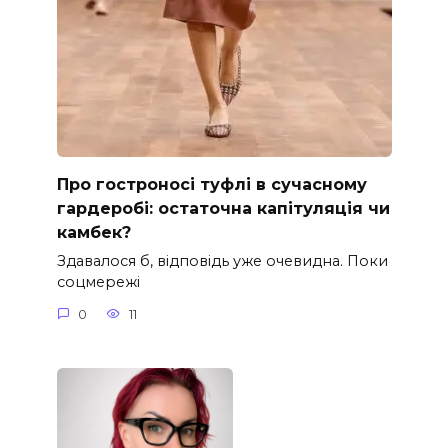
Про гостроносі туфлі в сучасному
гардеробі: остаточна капітуляція чи
камбек?
Здавалося б, відповідь уже очевидна. Поки
соцмережі
0
11