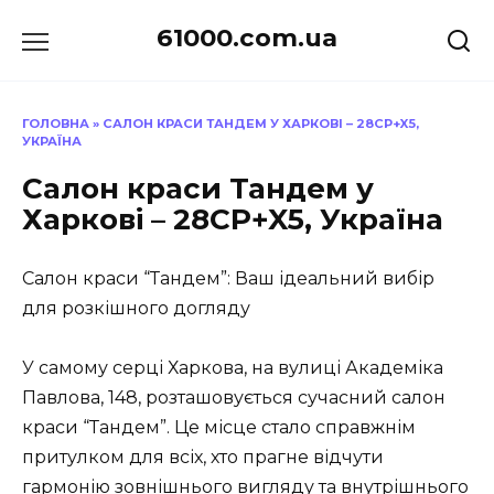
Перейти
61000.com.ua
до
вмісту
ГОЛОВНА
»
САЛОН КРАСИ ТАНДЕМ У ХАРКОВІ – 28CP+X5,
УКРАЇНА
Салон краси Тандем у
Харкові – 28CP+X5, Україна
Салон краси “Тандем”: Ваш ідеальний вибір
для розкішного догляду
У самому серці Харкова, на вулиці Академіка
Павлова, 148, розташовується сучасний салон
краси “Тандем”. Це місце стало справжнім
притулком для всіх, хто прагне відчути
гармонію зовнішнього вигляду та внутрішнього