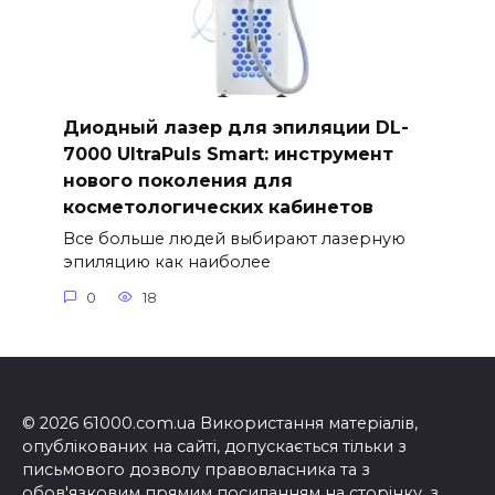
Диодный лазер для эпиляции DL-
7000 UltraPuls Smart: инструмент
нового поколения для
косметологических кабинетов
Все больше людей выбирают лазерную
эпиляцию как наиболее
0
18
© 2026 61000.com.ua Використання матеріалів,
опублікованих на сайті, допускається тільки з
письмового дозволу правовласника та з
обов'язковим прямим посиланням на сторінку, з