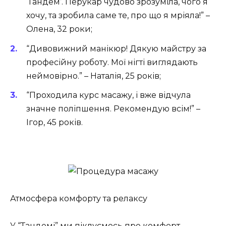
‘Тандем’. Перукар чудово зрозуміла, чого я
хочу, та зробила саме те, про що я мріяла!” –
Олена, 32 роки;
“Дивовижний манікюр! Дякую майстру за
професійну роботу. Мої нігті виглядають
неймовірно.” – Наталія, 25 років;
“Проходила курс масажу, і вже відчула
значне поліпшення. Рекомендую всім!” –
Ігор, 45 років.
Атмосфера комфорту та релаксу
У “Тандемі” ми піклуємось про комфорт