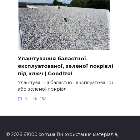
Улаштування баластної,
експлуатованої, зеленої покрівлі
під ключ | GoodIzol
Улаштування баластної, експлуатованої
або зеленої покрівлі
0
150
© 2026 61000.com.ua Використання матеріалів,