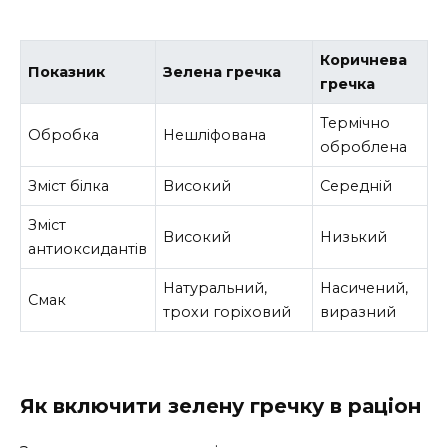
Коричнева
Показник
Зелена гречка
гречка
Термічно
Обробка
Нешліфована
оброблена
Зміст білка
Високий
Середній
Зміст
Високий
Низький
антиоксидантів
Натуральний,
Насичений,
Смак
трохи горіховий
виразний
Як включити зелену гречку в раціон