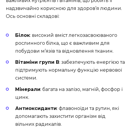
важливих нутрієнтів і вітамінів, що робить її
надзвичайно корисною для здоров’я людини.
Ось основні складові:
Білок
: високий вміст легкозасвоюваного
рослинного білка, що є важливим для
побудови м’язів та відновлення тканин.
Вітаміни групи B
: забезпечують енергією та
підтримують нормальну функцію нервової
системи.
Мінерали
: багата на залізо, магній, фосфор і
цинк.
Антиоксиданти
: флавоноїди та рутин, які
допомагають захистити організм від
вільних радикалів.