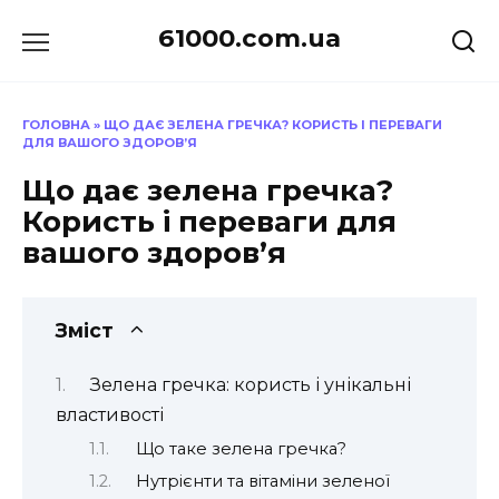
Перейти
61000.com.ua
до
вмісту
ГОЛОВНА
»
ЩО ДАЄ ЗЕЛЕНА ГРЕЧКА? КОРИСТЬ І ПЕРЕВАГИ
ДЛЯ ВАШОГО ЗДОРОВ’Я
Що дає зелена гречка?
Користь і переваги для
вашого здоров’я
Зміст
Зелена гречка: користь і унікальні
властивості
Що таке зелена гречка?
Нутрієнти та вітаміни зеленої