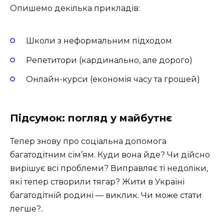
Опишемо декілька прикладів:
Школи з неформальним підходом
Репетитори (кардинально, але дорого)
Онлайн-курси (економія часу та грошей)
Підсумок: погляд у майбутнє
Тепер знову про соціальна допомога
багатодітним сім’ям. Куди вона йде? Чи дійсно
вирішує всі проблеми? Виправляє ті недоліки,
які тепер створили тягар? Жити в Україні
багатодітній родині — виклик. Чи може стати
легше?..