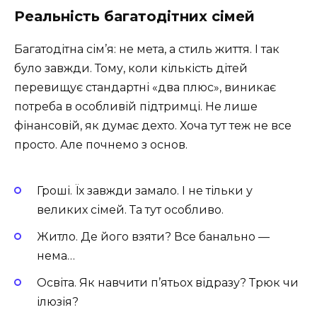
Реальність багатодітних сімей
Багатодітна сім’я: не мета, а стиль життя. І так
було завжди. Тому, коли кількість дітей
перевищує стандартні «два плюс», виникає
потреба в особливій підтримці. Не лише
фінансовій, як думає дехто. Хоча тут теж не все
просто. Але почнемо з основ.
Гроші. Їх завжди замало. І не тільки у
великих сімей. Та тут особливо.
Житло. Де його взяти? Все банально —
нема…
Освіта. Як навчити п’ятьох відразу? Трюк чи
ілюзія?