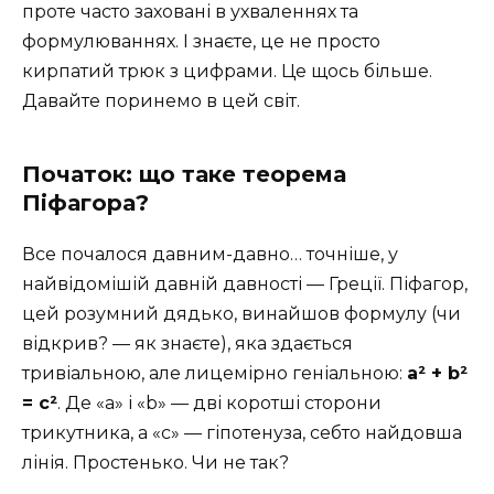
проте часто заховані в ухваленнях та
формулюваннях. І знаєте, це не просто
кирпатий трюк з цифрами. Це щось більше.
Давайте поринемо в цей світ.
Початок: що таке теорема
Піфагора?
Все почалося давним-давно… точніше, у
найвідомішій давній давності — Греції. Піфагор,
цей розумний дядько, винайшов формулу (чи
відкрив? — як знаєте), яка здається
тривіальною, але лицемірно геніальною:
a² + b²
= c²
. Де «a» і «b» — дві коротші сторони
трикутника, а «c» — гіпотенуза, себто найдовша
лінія. Простенько. Чи не так?