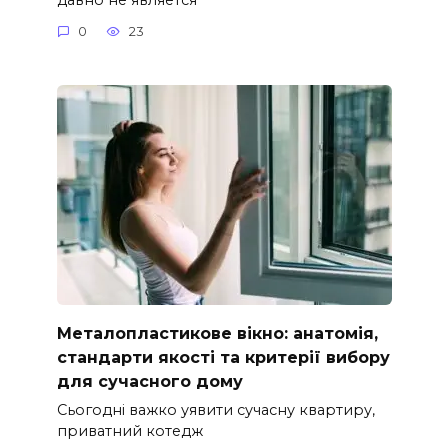
0
23
Металопластикове вікно: анатомія,
стандарти якості та критерії вибору
для сучасного дому
Сьогодні важко уявити сучасну квартиру,
приватний котедж