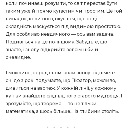
коли починаєш розуміти, то світ перестає бути
таким уже й прямо кутастим чи простим. Це той
випадок, коли погоджуєшся, що іноді
складність маскується під видимою простотою.
Для особливо невдячного — ось вам задача.
Подивіться на це по-іншому. Забудьте, що
знаєте, і знову відкрийте зовсім ніби й
очевидне.
І можливо, перед сном, коли знову піднімете
очі до зірок, подумаєте, що Піфагор, можливо,
дивиться на вас теж. У кожній лінії, у кожному
куті ви знайдете слід від того старого мудреця. І
зрозумієте, що теорема — то не тільки
математика, а щось більше… Із глибини століть.