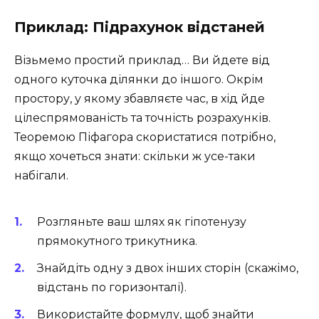
Приклад: Підрахунок відстаней
Візьмемо простий приклад… Ви йдете від
одного куточка ділянки до іншого. Окрім
простору, у якому збавляєте час, в хід йде
цілеспрямованість та точність розрахунків.
Теоремою Піфагора скористатися потрібно,
якщо хочеться знати: скільки ж усе-таки
набігали.
Розгляньте ваш шлях як гіпотенузу
прямокутного трикутника.
Знайдіть одну з двох інших сторін (скажімо,
відстань по горизонталі).
Використайте формулу, щоб знайти