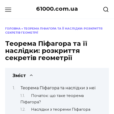
Перейти
61000.com.ua
до
вмісту
ГОЛОВНА
»
ТЕОРЕМА ПІФАГОРА ТА ЇЇ НАСЛІДКИ: РОЗКРИТТЯ
СЕКРЕТІВ ГЕОМЕТРІЇ
Теорема Піфагора та її
наслідки: розкриття
секретів геометрії
Зміст
Теорема Піфагора та наслідки з неї
Початок: що таке теорема
Піфагора?
Наслідки з теореми Піфагора