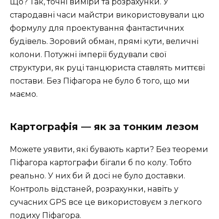
Що? Так, точні виміри та розрахунки. У
стародавні часи майстри використовували цю
формулу для проектування фантастичних
будівель. Зоровий обман, прямі кути, величні
колони. Потужні імперії будували свої
структури, як руці танцюриста ставлять миттєві
постави. Без Піфагора не було б того, що ми
маємо.
Картографія — як за тонким лезом
Можете уявити, які бувають карти? Без теореми
Піфагора картографи бігали б по колу. Тобто
реально. У них би й досі не було доставки.
Контроль відстаней, розрахунки, навіть у
сучасних GPS все це використовуєм з легкого
подиху Піфагора.