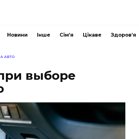
Новини
Інше
Сім’я
Цікаве
Здоров’я
НА АВТО
при выборе
о