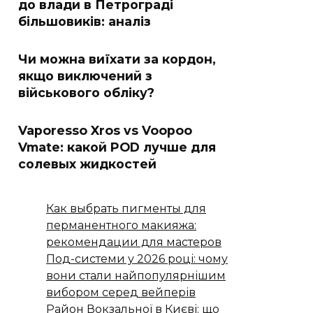
до влади в Петрограді
більшовиків: аналіз
Чи можна виїхати за кордон,
якщо виключений з
військового обліку?
Vaporesso Xros vs Voopoo
Vmate: какой POD лучше для
солевых жидкостей
Как выбрать пигменты для
перманентного макияжа:
рекомендации для мастеров
Под-системи у 2026 році: чому
вони стали найпопулярнішим
вибором серед вейперів
Район Вокзальної в Києві: що