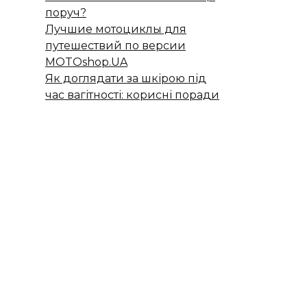
поруч?
Лучшие мотоциклы для
путешествий по версии
MOTOshop.UA
Як доглядати за шкірою під
час вагітності: корисні поради