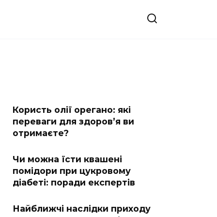
Користь олії орегано: які
переваги для здоров’я ви
отримаєте?
Чи можна їсти квашені
помідори при цукровому
діабеті: поради експертів
Найближчі наслідки приходу