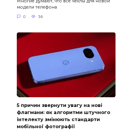
Многие думают, что все чехлы для новой
модели телефона
0
36
5 причин звернути увагу на нові
флагмани: як алгоритми штучного
інтелекту змінюють стандарти
мобільної фотографії