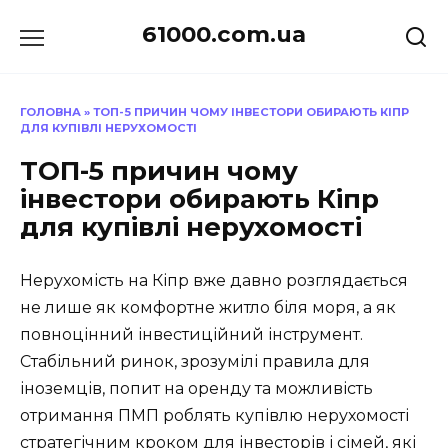
Перейти
61000.com.ua
до
вмісту
ГОЛОВНА
»
ТОП-5 ПРИЧИН ЧОМУ ІНВЕСТОРИ ОБИРАЮТЬ КІПР
ДЛЯ КУПІВЛІ НЕРУХОМОСТІ
ТОП-5 причин чому
інвестори обирають Кіпр
для купівлі нерухомості
Нерухомість на Кіпр вже давно розглядається
не лише як комфортне житло біля моря, а як
повноцінний інвестиційний інструмент.
Стабільний ринок, зрозумілі правила для
іноземців, попит на оренду та можливість
отримання ПМП роблять купівлю нерухомості
стратегічним кроком для інвесторів і сімей, які