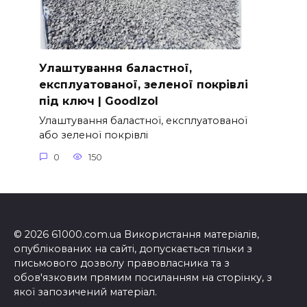
Улаштування баластної,
експлуатованої, зеленої покрівлі
під ключ | GoodIzol
Улаштування баластної, експлуатованої
або зеленої покрівлі
0
150
© 2026 61000.com.ua Використання матеріалів,
опублікованих на сайті, допускається тільки з
письмового дозволу правовласника та з
обов'язковим прямим посиланням на сторінку, з
якої запозичений матеріал.