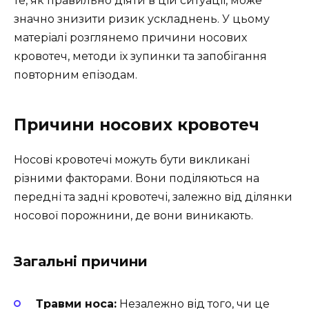
те, як правильно діяти в цій ситуації, може
значно знизити ризик ускладнень. У цьому
матеріалі розглянемо причини носових
кровотеч, методи їх зупинки та запобігання
повторним епізодам.
Причини носових кровотеч
Носові кровотечі можуть бути викликані
різними факторами. Вони поділяються на
передні та задні кровотечі, залежно від ділянки
носової порожнини, де вони виникають.
Загальні причини
Травми носа:
Незалежно від того, чи це