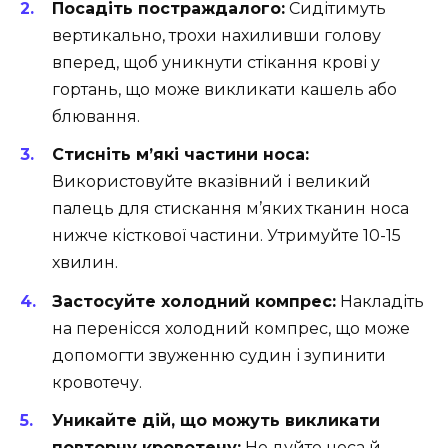
Посадіть постраждалого:
Сидітимуть
вертикально, трохи нахиливши голову
вперед, щоб уникнути стікання крові у
гортань, що може викликати кашель або
блювання.
Стисніть м’які частини носа:
Використовуйте вказівний і великий
палець для стискання м’яких тканин носа
нижче кісткової частини. Утримуйте 10-15
хвилин.
Застосуйте холодний компрес:
Накладіть
на перенісся холодний компрес, що може
допомогти звуженню судин і зупинити
кровотечу.
Уникайте дій, що можуть викликати
повторну кровотечу:
Не дуйте носа й