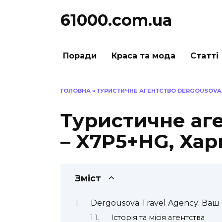
Перейти
61000.com.ua
до
вмісту
Поради
Краса та мода
Статті
ГОЛОВНА
»
ТУРИСТИЧНЕ АГЕНТСТВО DERGOUSOVA – 
Туристичне аг
– X7P5+HG, Харк
Зміст
Dergousova Travel Agency: Ваш
Історія та місія агентства