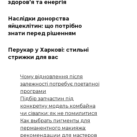
здоров’я та енергія
Наслідки донорства
яйцеклітин: що потрібно
знати перед рішенням
Перукар у Харкові: стильні
стрижки для вас
Чому відновлення після
залежності потребує поетапної
програми
Підбір запчастин під
конкретну модель комбайна
чи сівалки: як не помилитися
Как выбрать пигменты для
перманентного макияжа:
рекомендации для мастеров