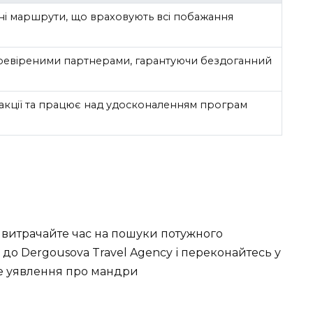
ьні маршрути, що враховують всі побажання
ревіреними партнерами, гарантуючи бездоганний
акції та працює над удосконаленням програм
 витрачайте час на пошуки потужного
ь до Dergousova Travel Agency і переконайтесь у
ше уявлення про мандри