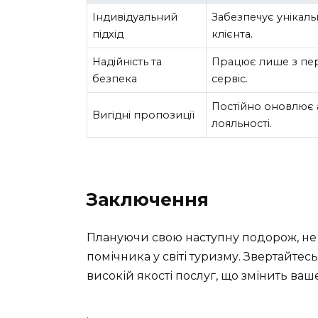
Індивідуальний
Забезпечує унікал
підхід
клієнта.
Надійність та
Працює лише з пе
безпека
сервіс.
Постійно оновлює 
Вигідні пропозиції
лояльності.
Заключення
Плануючи свою наступну подорож, не
помічника у світі туризму. Звертайтес
високій якості послуг, що змінить ва
.