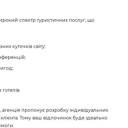
ирокий спектр туристичних послуг, що
зних куточків світу;
онференцій;
ригод;
готелів.
, агенція пропонує розробку індивідуальних
клієнта. Тому ваш відпочинок буде ідеально
имоги.