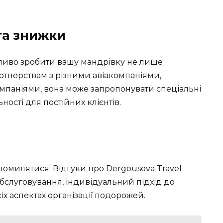
та знижки
ажливо зробити вашу мандрівку не лише
ртнерствам з різними авіакомпаніями,
мпаніями, вона може запропонувати спеціальні
ості для постійних клієнтів.
 помилятися. Відгуки про Dergousova Travel
бслуговування, індивідуальний підхід до
сіх аспектах організації подорожей.