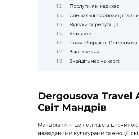
Послуги, які надихає
Спеціальні пропозиції та зн
Відгуки та репутація
Контакти
Чому обирають Dergousova T
Заключення
Знайдіть нас на карті:
Dergousova Travel 
Світ Мандрів
Мандрівки — це не лише відпочинок, а
незвіданими культурами та емоції, які 