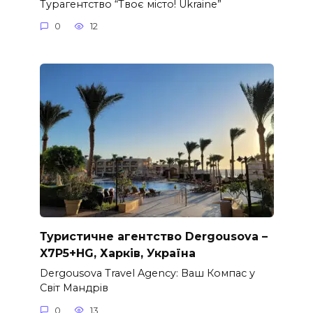
Турагентство “Твоє місто! Ukraine”
0
12
Туристичне агентство Dergousova –
X7P5+HG, Харків, Україна
Dergousova Travel Agency: Ваш Компас у
Світ Мандрів
0
13