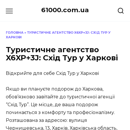
Перейти
61000.com.ua
до
вмісту
ГОЛОВНА
»
ТУРИСТИЧНЕ АГЕНТСТВО X6XP+3J: СХІД ТУР У
ХАРКОВІ
Туристичне агентство
X6XP+3J: Схід Тур у Харкові
Відкрийте для себе Схід Тур у Харкові
Якщо ви плануєте подорож до Харкова,
обов’язково завітайте до туристичної агенції
“Схід Тур”. Це місце, де ваша подорож
починається з комфорту та професіоналізму.
Розташована за адресою: вулиця
Чернишевська, 13, Харків, Харківська область,